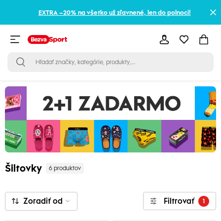
EXTRA –20% na všetko už zľavnené, len do polnoci!
Šiltovky
6 produktov
Zoradiť od
Filtrovať
1