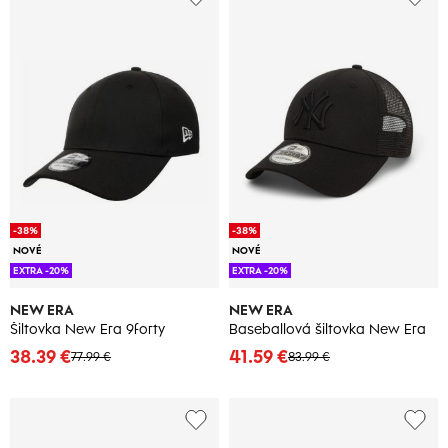
-38%
-38%
NOVÉ
NOVÉ
EXTRA -20%
EXTRA -20%
NEW ERA
NEW ERA
Šiltovka New Era 9forty
Baseballová šiltovka New Era
38.39 €
41.59 €
77.99 €
83.99 €