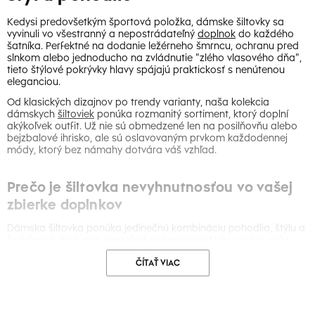
Kedysi predovšetkým športová položka, dámske šiltovky sa
vyvinuli vo všestranný a nepostrádateľný
doplnok
do každého
šatníka. Perfektné na dodanie ležérneho šmrncu, ochranu pred
slnkom alebo jednoducho na zvládnutie "zlého vlasového dňa",
tieto štýlové pokrývky hlavy spájajú praktickosť s nenútenou
eleganciou.
Od klasických dizajnov po trendy varianty, naša kolekcia
dámskych
šiltoviek
ponúka rozmanitý sortiment, ktorý doplní
akýkoľvek outfit. Už nie sú obmedzené len na posilňovňu alebo
bejzbalové ihrisko, ale sú oslavovaným prvkom každodennej
módy, ktorý bez námahy dotvára váš vzhľad.
Prečo je šiltovka nevyhnutnosťou vo vašej
zbierke doplnkov
Dámska šiltovka ponúka jedinečnú kombináciu pohodlia, štýlu a
funkčnosti. Slúži ako okamžitá aktualizácia štýlu, chráni vašu
tvár pred slnkom a dodáva každému outfitu prvok ležérnosti. Či
ČÍTAŤ VIAC
už vybavujete pochôdzky, mierite na vonkajšiu udalosť alebo len
chcete vyjadriť svoj osobný štýl, šiltovka je vašou voľbou.
Náš starostlivo vybraný sortiment zahŕňa rôzne strihy, materiály
a dizajny. Nájdete tu všetko od minimalistických kúskov po tie s