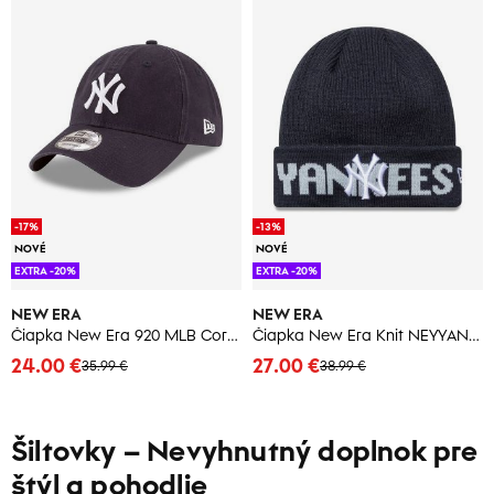
-17%
-13%
NOVÉ
NOVÉ
EXTRA -20%
EXTRA -20%
NEW ERA
NEW ERA
Čiapka New Era 920 MLB Core Classic NEYYAN
Čiapka New Era Knit NEYYAN modrá
24.00 €
27.00 €
35.99 €
38.99 €
Šiltovky – Nevyhnutný doplnok pre
štýl a pohodlie