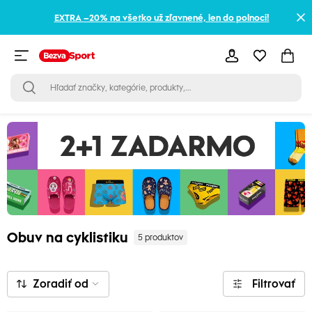
EXTRA –20% na všetko už zľavnené, len do polnoci!
Obuv na cyklistiku
5 produktov
Zoradiť od
Filtrovať