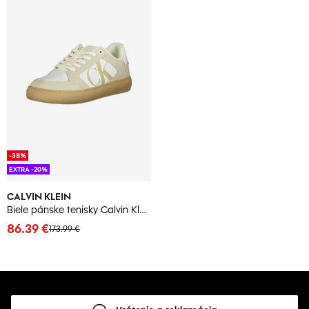
-38%
EXTRA -20%
CALVIN KLEIN
Biele pánske tenisky Calvin Klein
86.39 €
173.99 €