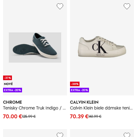
-31%
NOVÉ
-38%
EXTRA -20%
EXTRA -20%
CHROME
CALVIN KLEIN
Tenisky Chrome Truk Indigo / Biela
Calvin Klein biele dámske tenisky
70.00 €
70.39 €
125.99 €
141.99 €