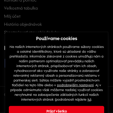
Kontakt a pomoc
Veľkostná tabuľka
Môj účet
História objednávok
Skontrolovať stav objednávky
Nájdete nás na sociálnych sieťach
© Copyright 2026 TOP 1 IT Solutions, s.r.o.