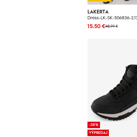
LAKERTA
Dress-LK-SK-506836-2.1
15.50 €
48.99 €
-38%
VÝPREDAJ