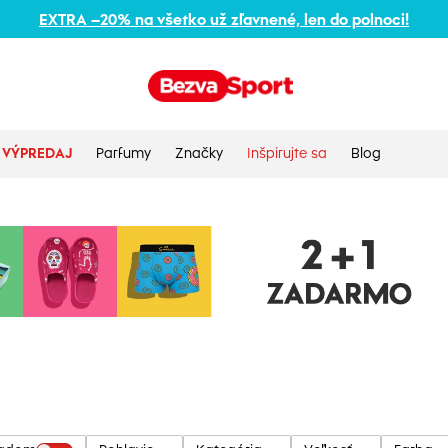
EXTRA –20% na všetko už zľavnené, len do polnoci!
VÝPREDAJ
Parfumy
Značky
Inšpirujte sa
Blog