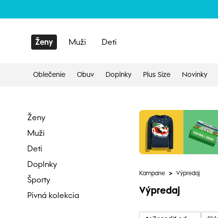
Ženy
Muži
Deti
Oblečenie
Obuv
Doplnky
Plus Size
Novinky
Ženy
Muži
Deti
Doplnky
Kampane
>
Výpredaj
Športy
Výpredaj
Pivná kolekcia