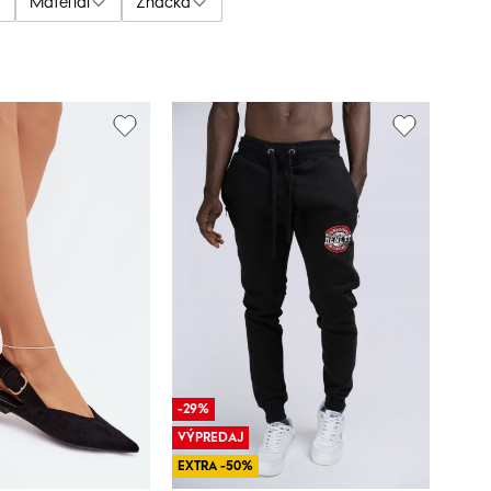
Materiál
Značka
-29%
VÝPREDAJ
EXTRA -50%