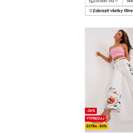
Zoradiť od
Sk
Zobraziť všetky filtre
-36%
VÝPREDAJ
EXTRA -50%