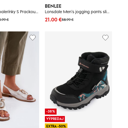
BENLEE
Boto Dámske balerínky S Prackou Čierne Tanelia
Lonsdale Men's jogging pants slim fit
21.00 €
0.99 €
58.99 €
-38%
VÝPREDAJ
EXTRA -50%