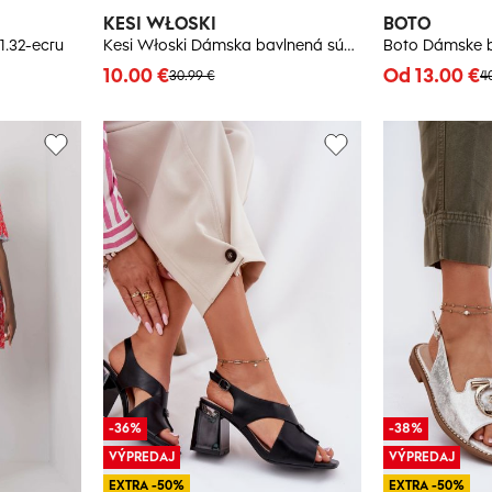
KESI WŁOSKI
BOTO
1.32-ecru
Kesi Włoski Dámska bavlnená súprava s krátkym rukávom a šortkami khaki
10.00 €
Od 13.00 €
30.99 €
4
-36%
-38%
VÝPREDAJ
VÝPREDAJ
EXTRA -50%
EXTRA -50%