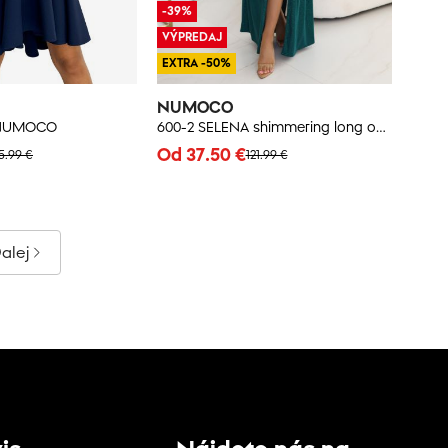
-39%
VÝPREDAJ
EXTRA -50%
NUMOCO
 NUMOCO
600-2 SELENA shimmering long one-shoulder dress with a slit - green with glitter
Od 37.50 €
5.99 €
121.99 €
alej