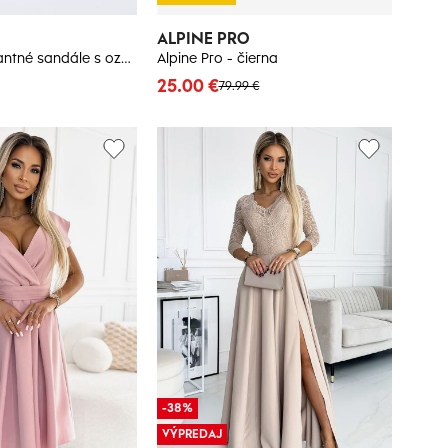
ALPINE PRO
S. BARSKI Elegantné sandále s ozdobou na plochom podpätku S.Barski
Alpine Pro - čierna
25.00 €
79.99 €
-38%
VÝPREDAJ