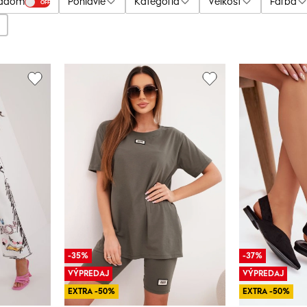
ladom
Pohlavie
Kategória
Veľkosť
Farba
OFF
-35%
-37%
VÝPREDAJ
VÝPREDAJ
EXTRA -50%
EXTRA -50%