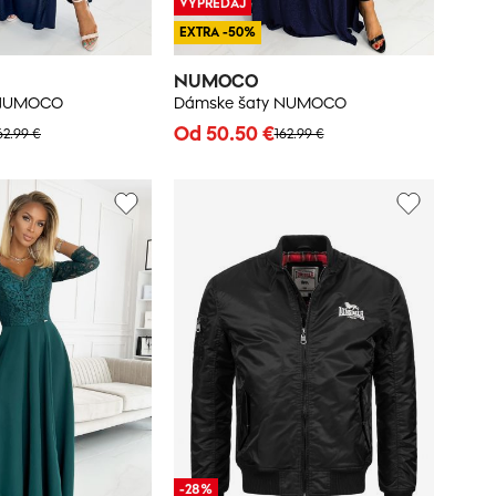
VÝPREDAJ
EXTRA -50%
NUMOCO
 NUMOCO
Dámske šaty NUMOCO
Od 50.50 €
62.99 €
162.99 €
-28%