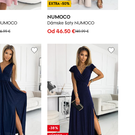
EXTRA -50%
NUMOCO
 NUMOCO
Dámske šaty NUMOCO
Od 46.50 €
6.99 €
149.99 €
-38%