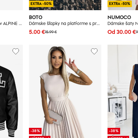
EXTRA -50%
EXTRA -50%
BOTO
NUMOCO
Pánska outdoorová obuv ALPINE PRO CASSIAR
Dámske šľapky na platforme s prackou, béžovo-karamelové
Dámske šaty
5.00 €
Od 30.00 €
15.99 €
9
-38%
-38%