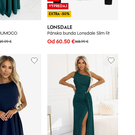
VÝPREDAJ
EXTRA -50%
LONSDALE
 NUMOCO
Pánska bunda Lonsdale Slim fit
Od 60.50 €
49.99 €
168.99 €