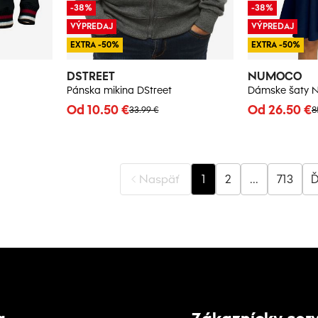
-38%
-38%
VÝPREDAJ
VÝPREDAJ
EXTRA -50%
EXTRA -50%
DSTREET
NUMOCO
Pánska mikina DStreet
Dámske šaty
Od 10.50 €
Od 26.50 €
33.99 €
8
Naspäť
1
2
...
713
Ď