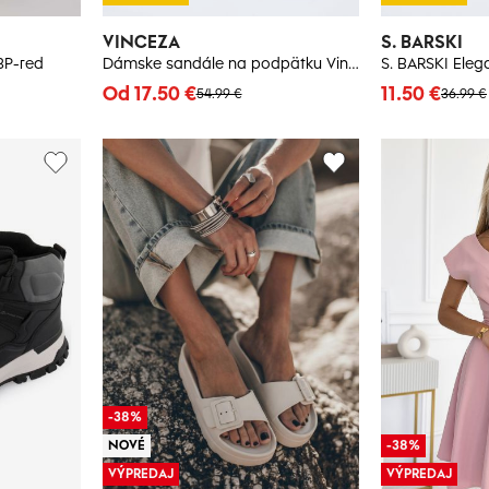
VINCEZA
S. BARSKI
3P-red
Dámske sandále na podpätku Vinceza
Od 17.50 €
11.50 €
54.99 €
36.99 €
-38%
NOVÉ
-38%
VÝPREDAJ
VÝPREDAJ