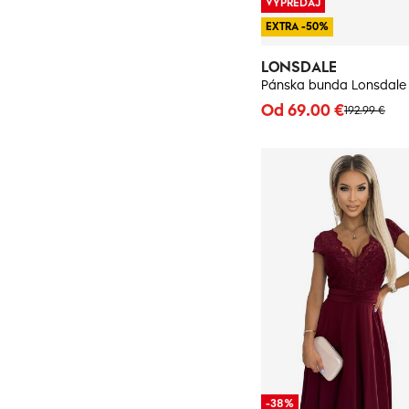
VÝPREDAJ
EXTRA -50%
LONSDALE
Pánska bunda Lonsdale 
Od 69.00 €
192.99 €
-38%