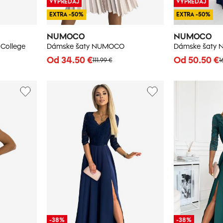
VÝPREDAJ
VÝPREDAJ
EXTRA -50%
EXTRA -50%
NUMOCO
NUMOCO
College
Dámske šaty NUMOCO
Dámske šaty
Od 34.50 €
Od 50.50 €
111.99 €
1
-38%
-38%