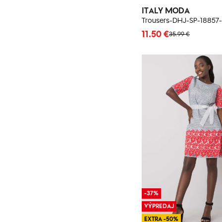
ITALY MODA
Trousers-DHJ-SP-18857-
11.50 €
35.99 €
-37%
VÝPREDAJ
EXTRA -50%