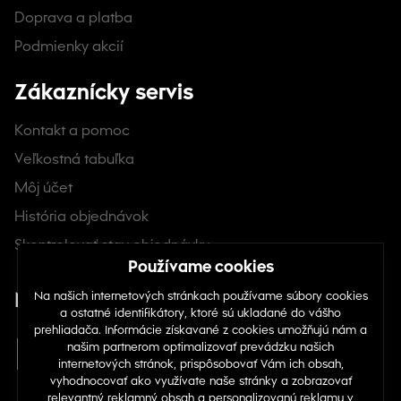
Doprava a platba
Podmienky akcií
Zákaznícky servis
Kontakt a pomoc
Veľkostná tabuľka
Môj účet
História objednávok
Skontrolovať stav objednávky
Nájdete nás na sociálnych sieťach