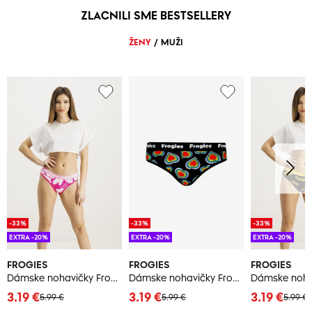
ZLACNILI SME BESTSELLERY
ŽENY
/
MUŽI
-33%
-33%
-33%
EXTRA -20%
EXTRA -20%
EXTRA -20%
FROGIES
FROGIES
FROGIES
Dámske nohavičky Frogies Tropical
Dámske nohavičky Frogies Pride
3.19 €
3.19 €
3.19 €
5.99 €
5.99 €
5.99 €