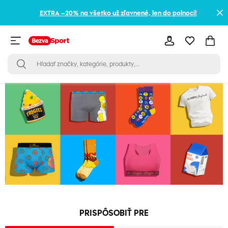
EXTRA –20% na všetko už zľavnené, len do polnoci!
PRISPÔSOBIŤ PRE