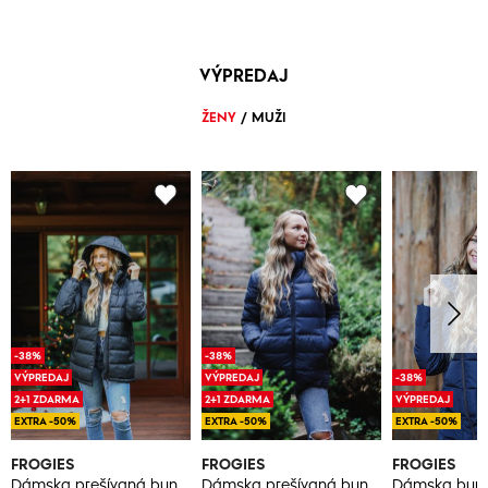
VÝPREDAJ
ŽENY
/
MUŽI
-38%
-38%
VÝPREDAJ
VÝPREDAJ
-38%
2+1 ZDARMA
2+1 ZDARMA
VÝPREDAJ
EXTRA -50%
EXTRA -50%
EXTRA -50%
FROGIES
FROGIES
FROGIES
Dámska prešívaná bunda Frogies
Dámska prešívaná bunda Frogies