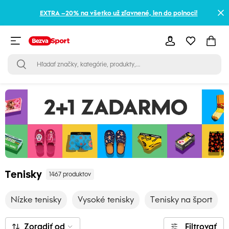
EXTRA –20% na všetko už zľavnené, len do polnoci!
Tenisky
1467 produktov
Nízke tenisky
Vysoké tenisky
Tenisky na šport
Zoradiť od
Filtrovať