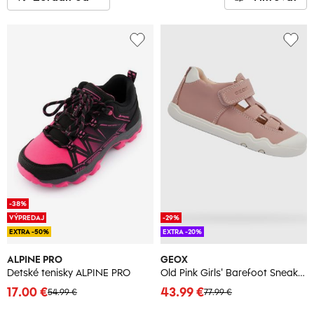
-38%
VÝPREDAJ
-29%
EXTRA -50%
EXTRA -20%
ALPINE PRO
GEOX
Detské tenisky ALPINE PRO
Old Pink Girls' Barefoot Sneakers with Open Instep Geox Steppieu - Girls
17.00 €
43.99 €
54.99 €
77.99 €