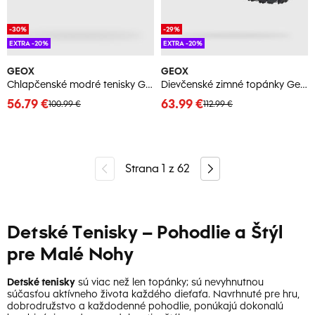
-30%
-29%
EXTRA -20%
EXTRA -20%
GEOX
GEOX
Chlapčenské modré tenisky Geox Foot-Run
Dievčenské zimné topánky Geox Baltic ABX
56.79 €
63.99 €
100.99 €
112.99 €
Strana
1
z
62
Detské Tenisky – Pohodlie a Štýl
pre Malé Nohy
Detské tenisky
sú viac než len topánky; sú nevyhnutnou
súčasťou aktívneho života každého dieťaťa. Navrhnuté pre hru,
dobrodružstvo a každodenné pohodlie, ponúkajú dokonalú