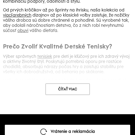
kombináciu podpory, odolnosti a štýlu.
Od prvých krôčikov až po šprinty na ihrisku, naša kolekcia od
viacfarebných
dizajnov až po klasické voľby zaisťuje, že nožičky
vášho drobca sú dobre chránené a pohodlné. Sú vyrobené tak,
aby odolali náročnostiam detstva, čo z nich robí nevyhnutnú
súčasť
obuvi
vášho dieťaťa.
Prečo Zvoliť Kvalitné Detské Tenisky?
Výber správnych
tenisiek
pre deti je kľúčový pre ich zdravý vývoj
a aktívny životný štýl. Poskytujú potrebnú oporu pre rastúce
chodidlá, absorbujú nárazy počas hry a zaisťujú stabilitu pre
všetky ich dobrodružstvá, od behania po skákanie.
Náš výber zahŕňa odolné a pohodlné modely ideálne pre školu,
športové aktivity alebo jednoduché objavovanie prírody. So
ČÍTAŤ VIAC
zameraním na funkčnosť aj zábavu ich bude vaše dieťa milovať.
Pohodlie, Podpora a Odolnosť – Čo Detské
Tenisky Ponúkajú
Naše detské tenisky sú vyrobené z ľahkých, priedušných a
flexibilných materiálov, aby sa prispôsobili každému pohybu. To
Vrátenie a reklamácia
zaisťuje maximálne pohodlie a oporu pre nohy vášho dieťaťa po