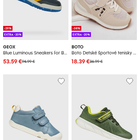
-29%
-38%
EXTRA -20%
EXTRA -20%
GEOX
BOTO
Blue Luminous Sneakers for Boys Geox Buzzerlight Boy - Boys
Boto Detské športové tenisky na suchý zips béžové Galisse
53.59 €
18.39 €
94.99 €
36.99 €