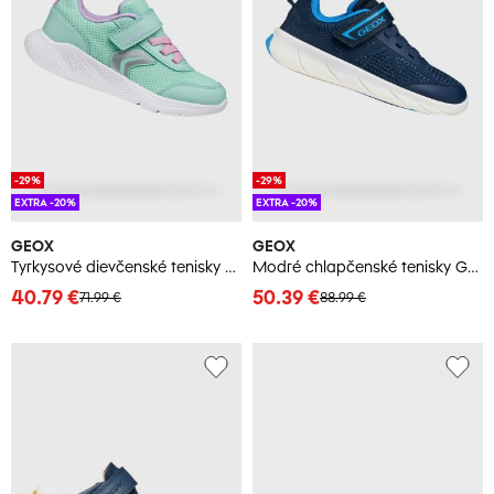
-29%
-29%
EXTRA -20%
EXTRA -20%
GEOX
GEOX
Tyrkysové dievčenské tenisky Geox Sprintye
Modré chlapčenské tenisky Geox Foot-Run
40.79 €
50.39 €
71.99 €
88.99 €