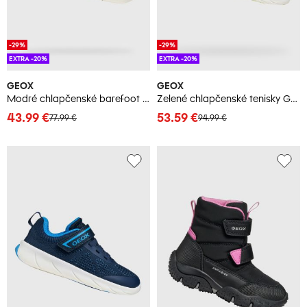
-29%
-29%
EXTRA -20%
EXTRA -20%
GEOX
GEOX
Modré chlapčenské barefoot tenisky Geox Steppieup
Zelené chlapčenské tenisky Geox Foot-Run
43.99 €
53.59 €
77.99 €
94.99 €