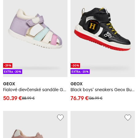
-29%
-30%
EXTRA -20%
EXTRA -20%
GEOX
GEOX
Fialové dievčenské sandále Geox Macchia
Black boys' sneakers Geox Buzzerlight Harry Potter - Boys
50.39 €
76.79 €
88.99 €
136.99 €