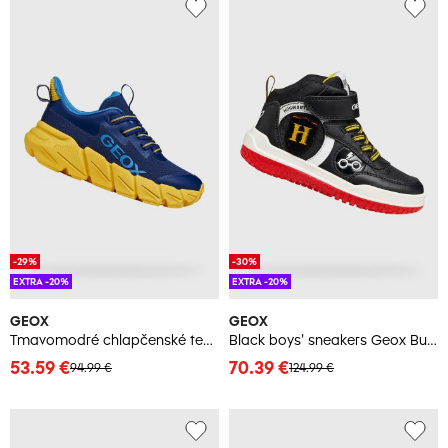
-29%
-30%
EXTRA -20%
EXTRA -20%
GEOX
GEOX
Tmavomodré chlapčenské tenisky Geox Flexyper Fast
Black boys' sneakers Geox Buzzerlight Harry Potter - Boys
53.59 €
70.39 €
94.99 €
124.99 €