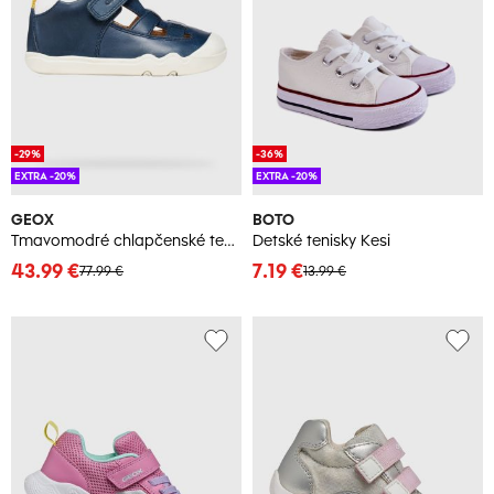
-29%
-36%
EXTRA -20%
EXTRA -20%
GEOX
BOTO
Tmavomodré chlapčenské tenisky Geox Steppieup
Detské tenisky Kesi
43.99 €
7.19 €
77.99 €
13.99 €