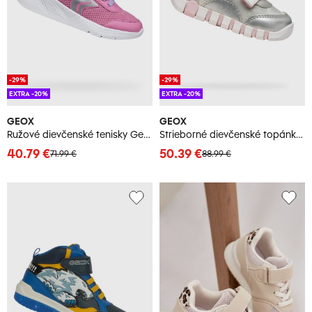
-29%
-29%
EXTRA -20%
EXTRA -20%
GEOX
GEOX
Ružové dievčenské tenisky Geox Sprintye
Strieborné dievčenské topánky Geox Iupidoo
40.79 €
50.39 €
71.99 €
88.99 €