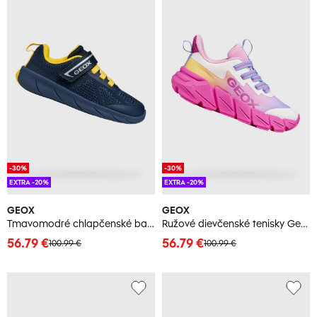
-30%
-30%
EXTRA -20%
EXTRA -20%
GEOX
GEOX
Tmavomodré chlapčenské barefoot tenisky Geox
Ružové dievčenské tenisky Geox Flexyper Fast
56.79 €
56.79 €
100.99 €
100.99 €