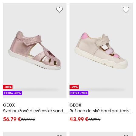
-30%
-29%
EXTRA -20%
EXTRA -20%
GEOX
GEOX
Svetloružové dievčenské sandálky Geox Macchia
Ružiace detské barefoot tenisky Geox Steppieup
56.79 €
43.99 €
100.99 €
77.99 €