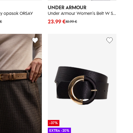
UNDER ARMOUR
y opasok ORSAY
Under Armour Women's Belt W Stretch Webbing Belt - Women's
23.99 €
 €
41.99 €
-37%
EXTRA -20%