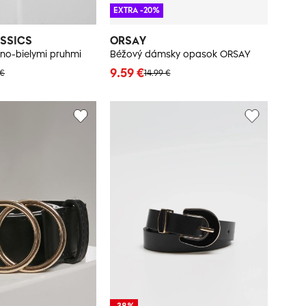
EXTRA -20%
SSICS
ORSAY
no-bielymi pruhmi
Béžový dámsky opasok ORSAY
9.59 €
 €
14.99 €
-38%