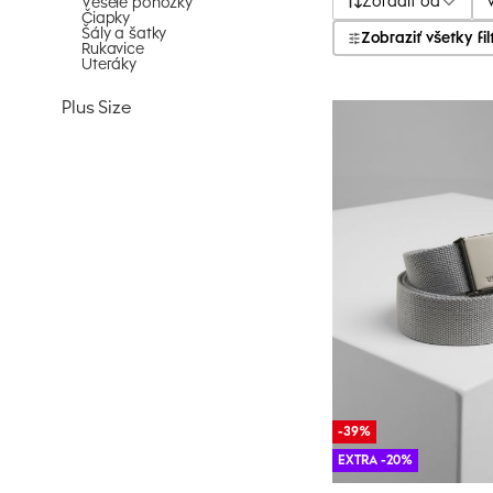
Zoradiť od
Veselé ponožky
Čiapky
Šály a šatky
Zobraziť všetky fil
Rukavice
Uteráky
Plus Size
-39%
EXTRA -20%