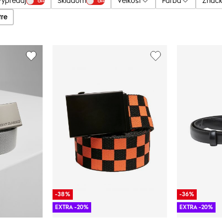
Výpredaj
Skladom
Veľkosť
Farba
Znač
OFF
OFF
tre
-38%
-36%
EXTRA -20%
EXTRA -20%