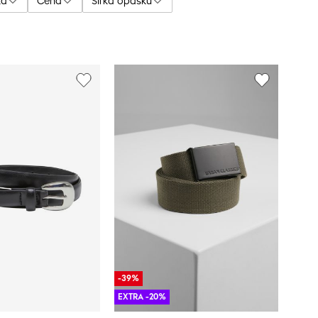
ka
Cena
Šírka opasku
-39%
EXTRA -20%