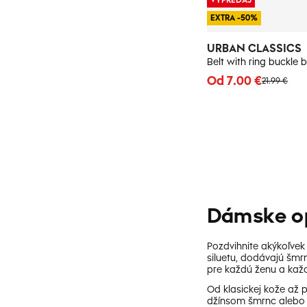
EXTRA -50%
URBAN CLASSICS
Belt with ring buckle b
Od 7.00 €
21.99 €
Dámske op
Pozdvihnite akýkoľvek
siluetu, dodávajú šmr
pre každú ženu a každú
Od klasickej kože až p
džínsom šmrnc alebo v