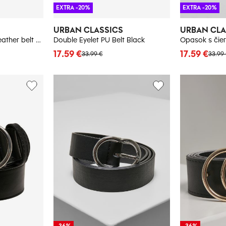
EXTRA -20%
EXTRA -20%
URBAN CLASSICS
URBAN CLA
Slim synthetic velour leather belt 2 pcs black/silver + brown/gold
Double Eyelet PU Belt Black
Opasok s čier
17.59 €
17.59 €
33.99 €
33.99
-36%
-36%