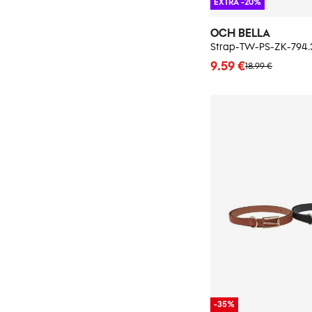
EXTRA -20%
OCH BELLA
Strap-TW-PS-ZK-794.
9.59 €
18.99 €
-35%