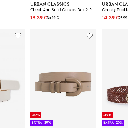
URBAN CLASSICS
URBAN CLA
Check And Solid Canvas Belt 2-Pack Black/Orange
18.39 €
14.39 €
36.99 €
27.99
-37%
-19%
EXTRA -20%
EXTRA -20%