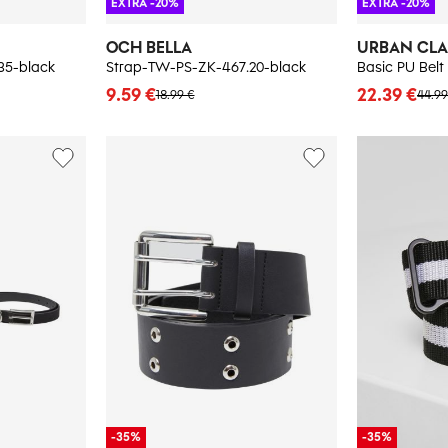
EXTRA -20%
EXTRA -20%
OCH BELLA
URBAN CLA
35-black
Strap-TW-PS-ZK-467.20-black
9.59 €
22.39 €
18.99 €
44.99
-35%
-35%