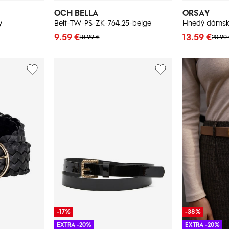
OCH BELLA
ORSAY
y
Belt-TW-PS-ZK-764.25-beige
Hnedý dámsk
9.59 €
13.59 €
18.99 €
20.99
-17%
-38%
EXTRA -20%
EXTRA -20%