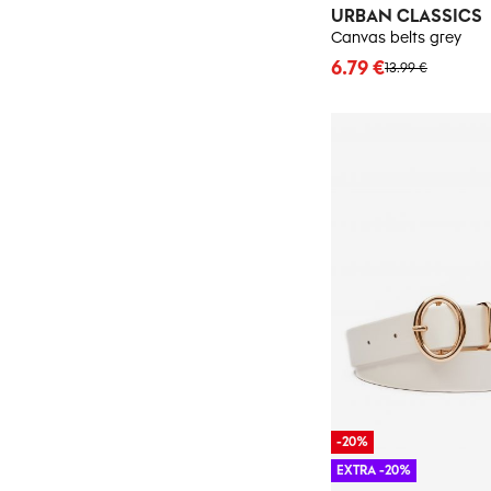
URBAN CLASSICS
Canvas belts grey
6.79 €
13.99 €
-20%
EXTRA -20%