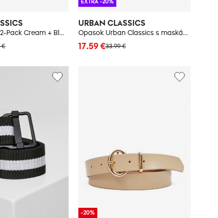
EXTRA -20%
SSICS
URBAN CLASSICS
Basic PU Belt 2-Pack Cream + Black
Opasok Urban Classics s maskáčovým vzorom
17.59 €
 €
33.99 €
-20%