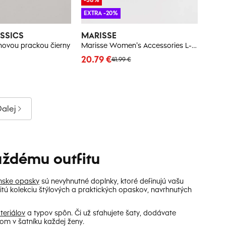
EXTRA -20%
SSICS
MARISSE
hovou prackou čierny
Marisse Women's Accessories L-Pa-4602 Black
20.79 €
41.99 €
alej
ždému outfitu
ske opasky
sú nevyhnutné doplnky, ktoré definujú vašu
tú kolekciu štýlových a praktických opaskov, navrhnutých
teriálov
a typov spôn. Či už sťahujete šaty, dodávate
om v šatníku každej ženy.