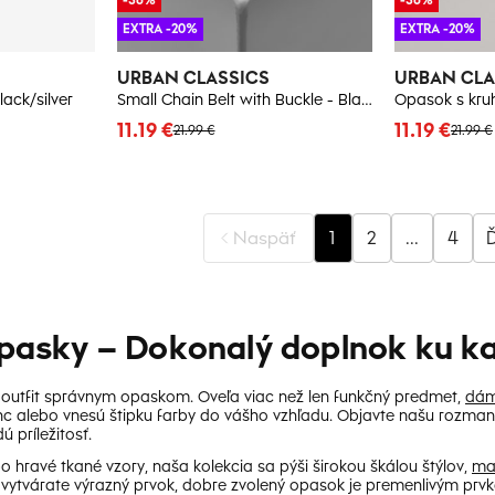
EXTRA -20%
EXTRA -20%
URBAN CLASSICS
URBAN CLA
lack/silver
Small Chain Belt with Buckle - Black
Opasok s kru
11.19 €
11.19 €
21.99 €
21.99 €
Naspäť
1
2
...
4
Ď
asky – Dokonalý doplnok ku ka
 outfit správnym opaskom. Oveľa viac než len funkčný predmet,
dám
nc alebo vnesú štipku farby do vášho vzhľadu. Objavte našu rozmani
 príležitosť.
o hravé tkané vzory, naša kolekcia sa pýši širokou škálou štýlov,
ma
ytvárate výrazný prvok, dobre zvolený opasok je premenlivým prvk