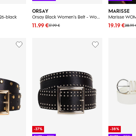
ORSAY
MARISSE
26-black
Orsay Black Women's Belt - Women's
11.99 €
19.19 €
17.99 €
38.99 
-37%
-38%