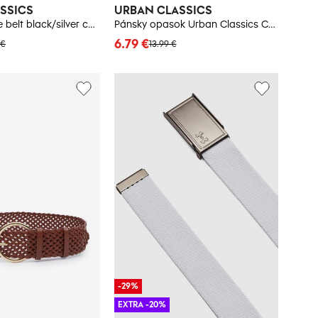
SSICS
URBAN CLASSICS
Chunky Buckle belt black/silver color
Pánsky opasok Urban Classics Canvas
6.79 €
 €
13.99 €
-29%
EXTRA -20%