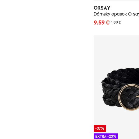
ORSAY
Dámsky opasok Orsa
9.59 €
14.99 €
-37%
EXTRA -20%