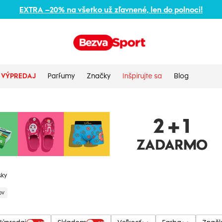
EXTRA –20% na všetko už zľavnené, len do polnoci!
VÝPREDAJ
Parfumy
Značky
Inšpirujte sa
Blog
ky
ov