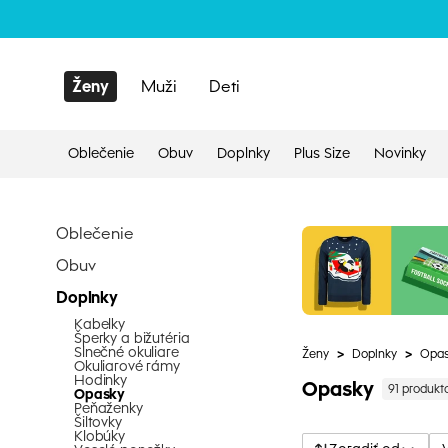
Ženy
Muži
Deti
Oblečenie
Obuv
Doplnky
Plus Size
Novinky
Oblečenie
Obuv
Doplnky
Kabelky
Šperky a bižutéria
Slnečné okuliare
Ženy
>
Doplnky
>
Opas
Okuliarové rámy
Hodinky
Opasky
91 produkt
Opasky
Peňaženky
Šiltovky
Klobúky