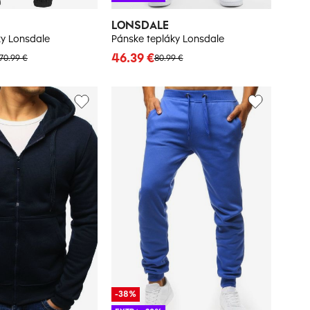
LONSDALE
ky Lonsdale
Pánske tepláky Lonsdale
46.39 €
70.99 €
80.99 €
-38%