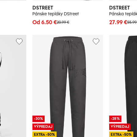
DSTREET
DSTREET
Pánske tepláky DStreet
Od 6.50 €
27.99 €
20.99 €
55.99
-30%
-28%
VÝPREDAJ
VÝPREDAJ
EXTRA -50%
EXTRA -50%