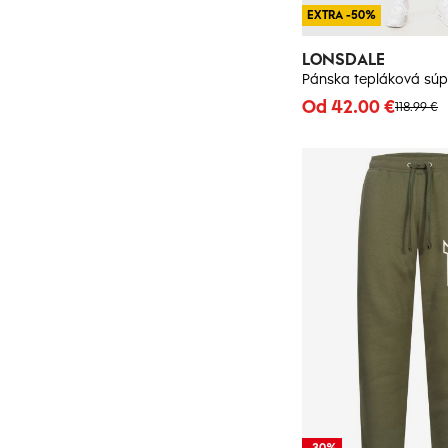
EXTRA -50%
LONSDALE
Od 42.00 €
118.99 €
-30%