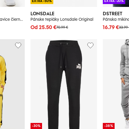
EXTRA -50%
EXTRA -20%
LONSDALE
DSTREET
Pánske teplákové nohavice čierne Dstreet
Pánske tepláky Lonsdale Original
Pánska mikin
Od 25.50 €
16.79 €
70.99 €
33.99
-30%
-38%