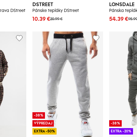
DSTREET
LONSDALE
rava DStreet
Pánske tepláky DStreet
10.39 €
54.39 €
20.99 €
95.9
-38%
VÝPREDAJ
-38%
EXTRA -50%
EXTRA -20%