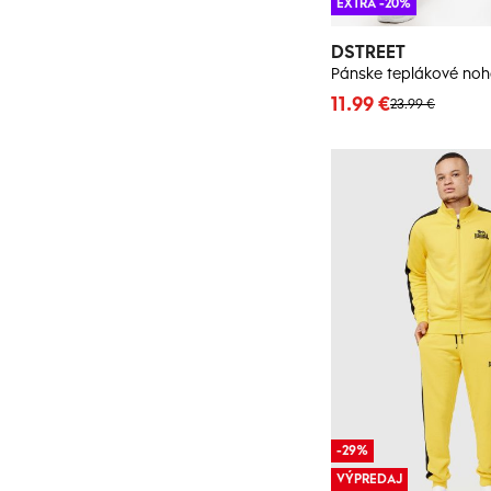
EXTRA -20%
DSTREET
11.99 €
23.99 €
-29%
VÝPREDAJ