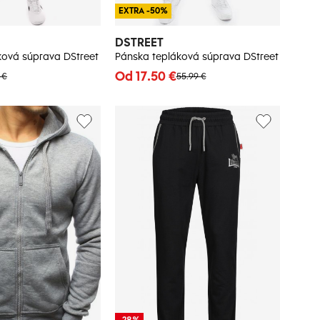
EXTRA -50%
DSTREET
ková súprava DStreet
Pánska tepláková súprava DStreet
Od 17.50 €
 €
55.99 €
-28%