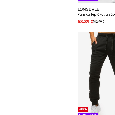
LONSDALE
58.39 €
102.99 €
-38%