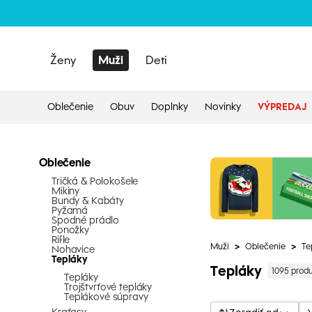
Ženy
Muži
Deti
Oblečenie
Obuv
Doplnky
Novinky
VÝPREDAJ
Oblečenie
Tričká & Polokošele
Mikiny
Bundy & Kabáty
Pyžamá
Spodné prádlo
Ponožky
Rifle
Muži
>
Oblečenie
>
Te
Nohavice
Tepláky
Tepláky
1095 prod
Tepláky
Trojštvrťové tepláky
Teplákové súpravy