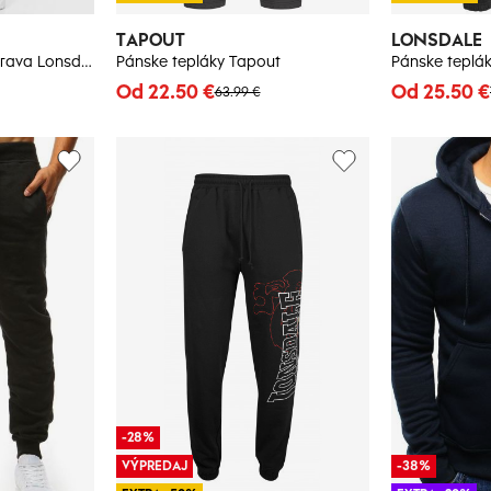
TAPOUT
LONSDALE
Pánska tepláková súprava Lonsdale 114059-Black/White
Pánske tepláky Tapout
Pánske teplá
Od 22.50 €
Od 25.50 €
63.99 €
-28%
VÝPREDAJ
-38%