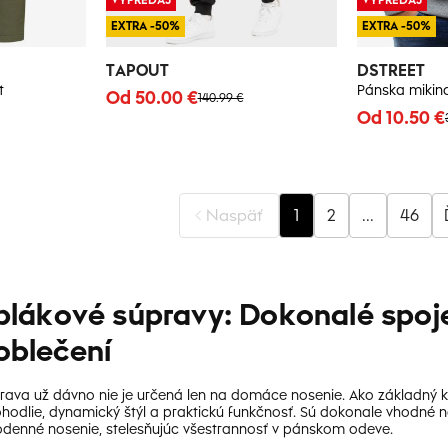
EXTRA -50%
EXTRA -50%
TAPOUT
DSTREET
t
Pánska mikin
Od 50.00 €
140.99 €
Od 10.50 €
Naspäť
1
2
...
46
lákové súpravy: Dokonalé spojen
blečení
rava už dávno nie je určená len na domáce nosenie. Ako základn
dlie, dynamický štýl a praktickú funkčnosť. Sú dokonale vhodné na 
enné nosenie, stelesňujúc všestrannosť v pánskom odeve.