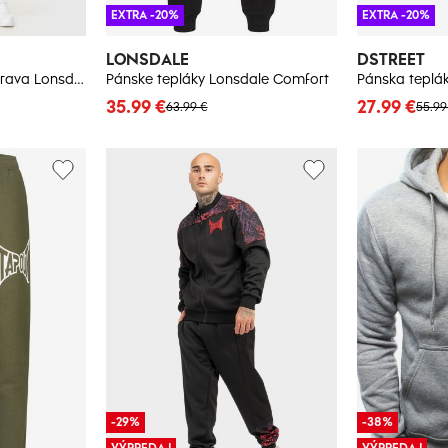
EXTRA -20%
EXTRA -20%
LONSDALE
DSTREET
Pánska tepláková súprava Lonsdale 117291-Yellow/Black
Pánske tepláky Lonsdale Comfort
Pánska teplá
35.99 €
27.99 €
63.99 €
55.99
-29%
-38%
VÝPREDAJ
VÝPREDAJ