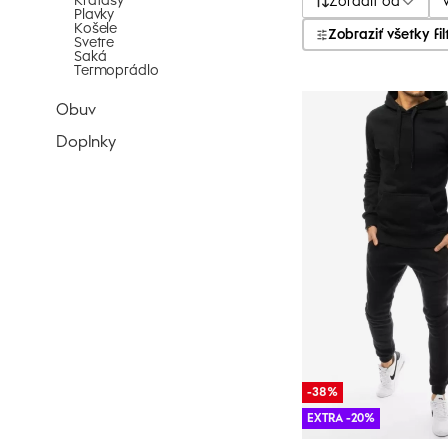
Kraťasy
Zoradiť od
Plavky
Košele
Zobraziť všetky fil
Svetre
Saká
Termoprádlo
Obuv
Doplnky
-38%
EXTRA -20%