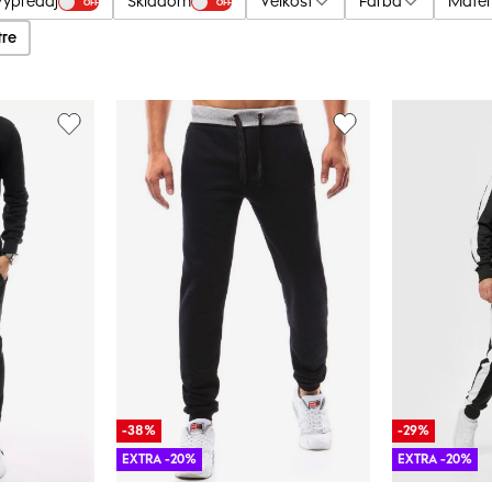
Výpredaj
Skladom
Veľkosť
Farba
Mater
OFF
OFF
tre
-38%
-29%
EXTRA -20%
EXTRA -20%