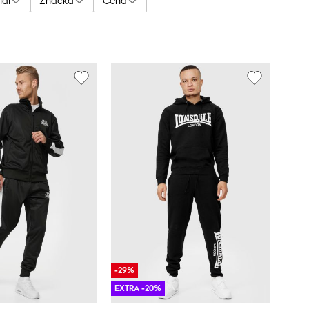
iál
Značka
Cena
-29%
EXTRA -20%