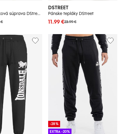
DSTREET
Pánska tepláková súprava DStreet AX
Pánske tepláky DStreet
11.99 €
 €
23.99 €
-28%
EXTRA -20%