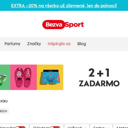
EXTRA –20% na všetko už zľavnené, len do polnoci!
Parfumy
Značky
Inšpirujte sa
Blog
pláky
uktov