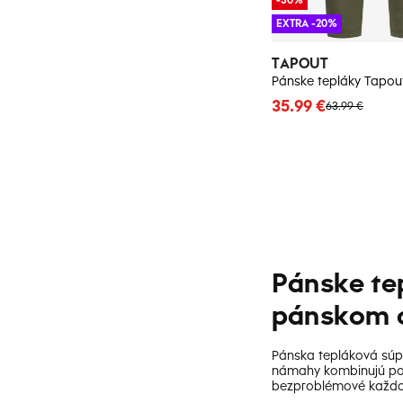
EXTRA -20%
TAPOUT
Pánske tepláky Tapou
35.99 €
63.99 €
Pánske tep
pánskom o
Pánska tepláková súp
námahy kombinujú poho
bezproblémové každod