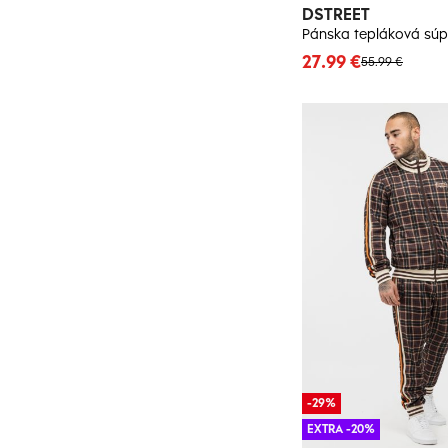
DSTREET
Pánska tepláková súp
27.99 €
55.99 €
-29%
EXTRA -20%