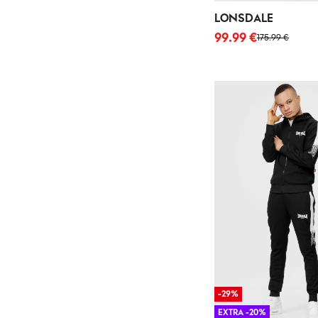
LONSDALE
99.99 €
175.99 €
-29%
EXTRA -20%