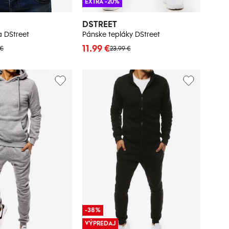
EXTRA -20%
DSTREET
a DStreet
Pánske tepláky DStreet
11.99 €
 €
23.99 €
-38%
VÝPREDAJ