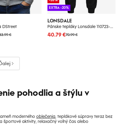
EXTRA -20%
LONSDALE
a DStreet
Pánske tepláky Lonsdale 110723-Black
40.79 €
33.99 €
70.99 €
Ďalej
ie pohodlia a štýlu v
ý kameň moderného
oblečenia
, teplákové súpravy teraz bez
športové aktivity, relaxačný voľný čas alebo