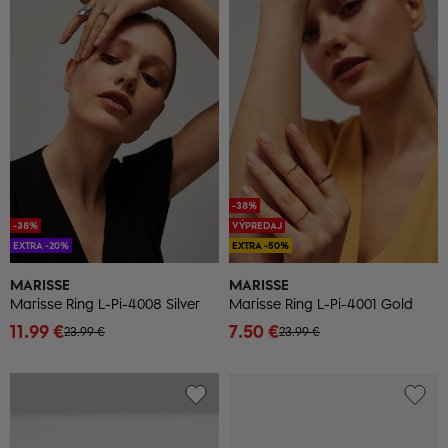
-38%
-38%
VÝPREDAJ
EXTRA -20%
EXTRA -50%
MARISSE
MARISSE
Marisse Ring L-Pi-4008 Silver
Marisse Ring L-Pi-4001 Gold
11.99 €
7.50 €
23.99 €
23.99 €