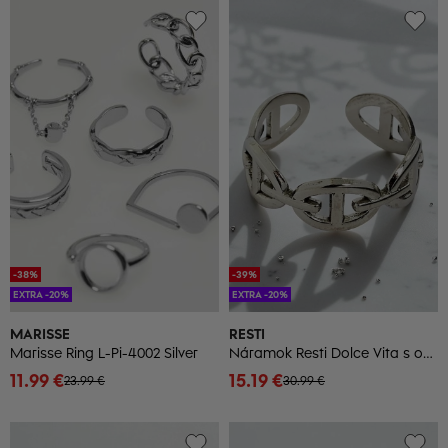
-38%
-39%
EXTRA -20%
EXTRA -20%
MARISSE
RESTI
Marisse Ring L-Pi-4002 Silver
Náramok Resti Dolce Vita s ozdobnými príveskami
11.99 €
15.19 €
23.99 €
30.99 €