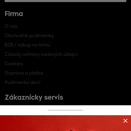
Firma
O nás
Obchodné podmienky
B2B / nákup na firmu
Zásady ochrany osobných údajov
Cookies
Doprava a platba
Podmienky akcií
Zákaznícky servis
Kontakt a pomoc
Veľkostná tabuľka
Môj účet