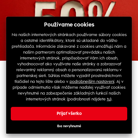
História objednávok
Skontrolovať stav objednávky
Nájdete nás na sociálnych sieťach
Obrovské doplnenie výpredaja!
Pridali sme viac ako 10 000 produktov do výpredaja, ktoré sú
teraz za zlomok pôvodnej ceny.
© Copyright 2026 TOP 1 IT Solutions, s.r.o.
Použi kód
STOCK50
a získaj extra zľavu -50% na vybrané
skladové produkty.
Platí len do vypredania zásob. Nezmeškaj!
Sme aj v ďalších krajinách
Nakupovať teraz