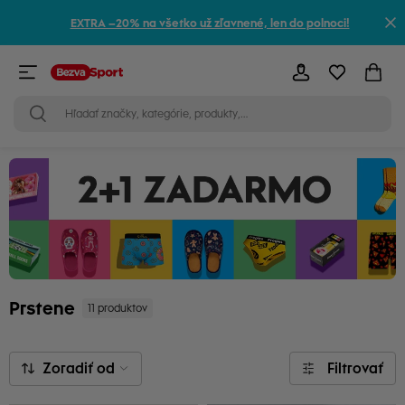
EXTRA –20% na všetko už zľavnené, len do polnoci!
Prstene
11 produktov
Zoradiť od
Filtrovať