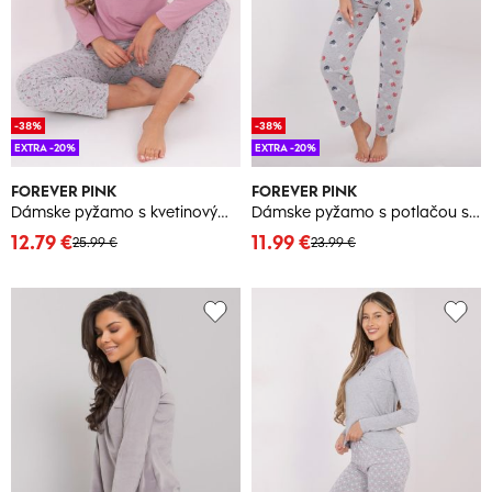
-38%
-38%
EXTRA -20%
EXTRA -20%
FOREVER PINK
FOREVER PINK
Dámske pyžamo s kvetinovým motívom
Dámske pyžamo s potlačou srdiečok
12.79 €
11.99 €
25.99 €
23.99 €