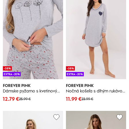
-38%
-38%
EXTRA -20%
EXTRA -20%
FOREVER PINK
FOREVER PINK
Dámske pyžamo s kvetinovým vzorom
Nočná košeľa s dlhým rukávom a srdiečkom
12.79 €
11.99 €
25.99 €
23.99 €