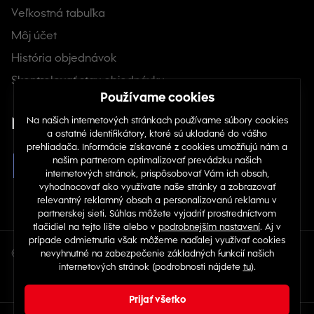
Veľkostná tabuľka
Rôzne typy dámskych pyžám
Môj účet
Dámske pyžamá sú dnes dostupné v mnohých štýloch a
História objednávok
materiáloch, takže si môžete vybrať presne podľa svojich
potrieb. Správna voľba závisí od toho, kde ich chcete nosiť – na
Skontrolovať stav objednávky
regeneračný spánok, lenivé víkendové ráno alebo jednoducho
pohodlné večery doma.
Nájdete nás na sociálnych sieťach
Ako si vybrať správne dámske pyžamo pre
danú príležitosť
Pri výbere je dôležité zvážiť materiál, strih a detaily dizajnu. Pre
nadčasovo elegantný vzhľad nočného oblečenia si môžete
vybrať sofistikovanú pyžamovú súpravu v neutrálnych farbách,
napríklad
biele
pyžamo. Ak chcete pridať šmrnc farby,
zelené
pyžamo alebo žiarivá kvetinová potlač sú tiež obľúbenou
voľbou.
© Copyright 2026 TOP 1 IT Solutions, s.r.o.
Dámske pyžamo na doma – Pohodlná a štýlová
voľba
Dámska pyžamová súprava na doma vám umožní vyzerať
dobre a zároveň sa cítiť mimoriadne pohodlne. Vyberte si