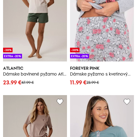
-38%
-38%
EXTRA -20%
EXTRA -20%
ATLANTIC
FOREVER PINK
Dámske bavlnené pyžamo Atlantic
Dámske pyžamo s kvetinovým vzorom
23.99 €
11.99 €
47.99 €
23.99 €