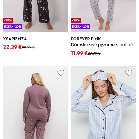
-38%
-38%
EXTRA -20%
EXTRA -20%
XSAPIENZA
FOREVER PINK
Dámske sivé pyžamo s potlačou
22.39 €
44.99 €
11.99 €
23.99 €