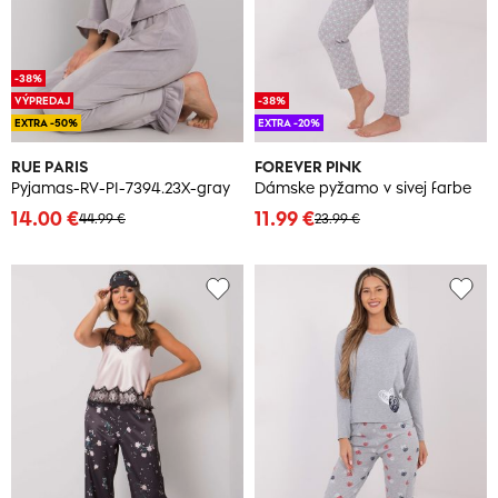
-38%
VÝPREDAJ
-38%
EXTRA -50%
EXTRA -20%
RUE PARIS
FOREVER PINK
Pyjamas-RV-PI-7394.23X-gray
Dámske pyžamo v sivej farbe
14.00 €
11.99 €
44.99 €
23.99 €