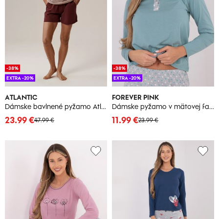
-38%
-38%
EXTRA -20%
EXTRA -20%
ATLANTIC
FOREVER PINK
Dámske bavlnené pyžamo Atlantic
Dámske pyžamo v mätovej farbe
23.99 €
11.99 €
47.99 €
23.99 €