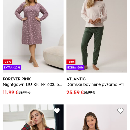
-38%
-38%
EXTRA -20%
EXTRA -20%
FOREVER PINK
ATLANTIC
Nightgown-DU-KN-FP-603.15P-dark pink
Dámske bavlnené pyžamo Atlantic
11.99 €
25.59 €
23.99 €
51.99 €