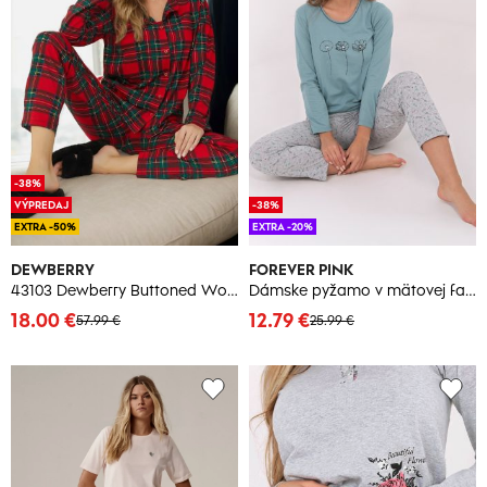
-38%
VÝPREDAJ
-38%
EXTRA -50%
EXTRA -20%
DEWBERRY
FOREVER PINK
43103 Dewberry Buttoned Women Pyjama Set-RED
Dámske pyžamo v mätovej farbe
18.00 €
12.79 €
57.99 €
25.99 €