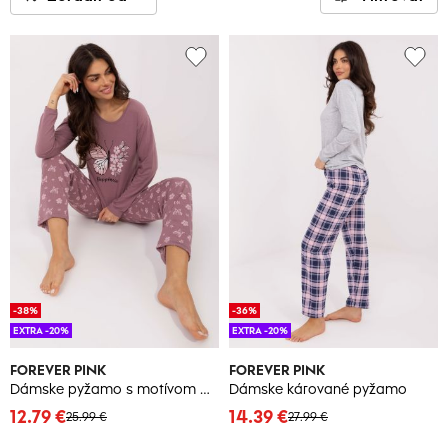
-38%
-36%
EXTRA -20%
EXTRA -20%
FOREVER PINK
FOREVER PINK
Dámske pyžamo s motívom motýľa
Dámske kárované pyžamo
12.79 €
14.39 €
25.99 €
27.99 €