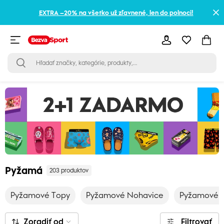
EXTRA –20% na všetko už zľavnené, len do polnoci!
Pyžamá
203 produktov
Pyžamové Topy
Pyžamové Nohavice
Pyžamové S
Zoradiť od
Filtrovať