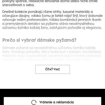
pokojný spánok, relaxačné leňošenie doma alebo tiché chvíle
starostlivosti o seba.
Dnešné kolekcie ponúkajú rôzne strihy, luxusné materiály a
očarujúce dizajny, vďaka čomu je ľahké nájsť štýl, ktorý dokonale
vyhovuje vašim preferenciám. Vďaka kombinácii jemných tkanín
a premyslených detailov sa pyžamo stáva neodmysliteľnou
súčasťou šatníka každej ženy, zaisťujúcim pohodlie aj eleganciu.
Prečo si vybrať dámske pyžamá?
Dámske pyžamá sú neoddeliteľnou súčasťou šatníka každej
ženy. Ponúkajú pohodlie, štýl a funkčnosť v jednom. Kombinácia
mäkkého topu a pohodlných spodných dielov vytvára dokonalý
komplet, ktorý môžete použiť na spanie, leňošenie a relax.
Moderné štýly vám umožnia vyzerať šik aj počas relaxu, bez
ČÍTAŤ VIAC
kompromisov v pohodlí. Či už preferujete klasické vzory, hravé
potlače alebo sofistikované jednofarebné prevedenia, nájdete
kvalitné nočné oblečenie, v ktorom sa budete cítiť úžasne. Pre
dotyk luxusu preskúmajte súpravy vyrobené z prémiových tkanín
navrhnutých pre maximálne pohodlie.
Pohodlie, štýl a funkčnosť – čo ponúkajú
Vrátenie a reklamácia
dámske pyžamá