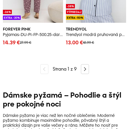
-38%
-36%
VÝPREDAJ
EXTRA -20%
EXTRA -50%
FOREVER PINK
TRENDYOL
Pyjamas-DU-PI-FP-500.25-dark pink
Trendyol modrá pruhovaná pyžamová súprava s detailmi na leme a pleteným spánkovým pásom
14.39 €
13.00 €
27.99 €
41.99 €
Strana
1
z
9
Dámske pyžamá – Pohodlie a štýl
pre pokojné noci
Dámske pyžamo je viac než len nočné oblečenie. Moderné
pyžamo kombinuje maximálne pohodlie, pôvabný štýl a
praktický dizajn pre vaše večery a rána. Môžete ho nosiť pre