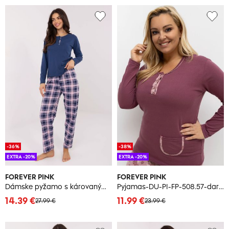
-36%
-38%
EXTRA -20%
EXTRA -20%
FOREVER PINK
FOREVER PINK
Dámske pyžamo s károvanými nohavicami
Pyjamas-DU-PI-FP-508.57-dark pink
14.39 €
11.99 €
27.99 €
23.99 €