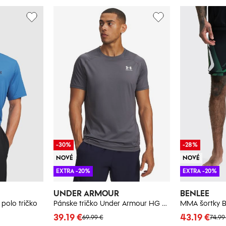
-30%
-28%
NOVÉ
NOVÉ
EXTRA -20%
EXTRA -20%
UNDER ARMOUR
BENLEE
polo tričko
Pánske tričko Under Armour HG Armour Fitted SS
MMA šortky B
39.19 €
43.19 €
69.99 €
74.99