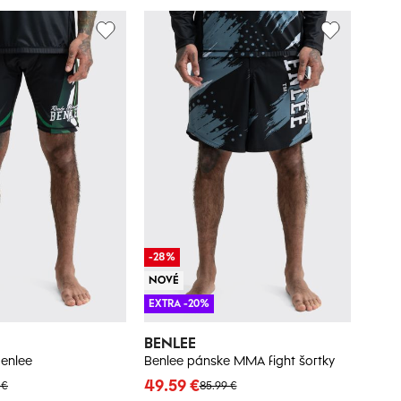
-28%
NOVÉ
EXTRA -20%
BENLEE
enlee
Benlee pánske MMA fight šortky
49.59 €
 €
85.99 €