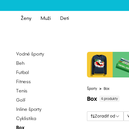
Ženy
Muži
Deti
Vodné športy
Beh
Futbal
Fitness
Športy
>
Box
Tenis
Box
4 produkty
Golf
Inline športy
Zoradiť od
Cyklistika
Box