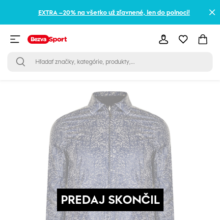
EXTRA –20% na všetko už zľavnené, len do polnoci!
PREDAJ SKONČIL