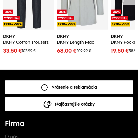
-35%
-35%
-34%
VÝPREDAJ
VÝPREDAJ
VÝPREDAJ
EXTRA -50%
EXTRA -50%
EXTRA -50%
DKNY
DKNY
DKNY
DKNY Cotton Trousers
DKNY Length Mac
DKNY Pocket
33.50 €
68.00 €
19.50 €
102.99 €
209.99 €
58.9
Vrátenie a reklamácia
Najčastejšie otázky
Firma
O nás