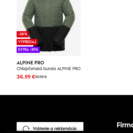
-38%
VÝPREDAJ
EXTRA -20%
ALPINE PRO
Chlapčenská bunda ALPINE PRO
34.99 €
111.99 €
Firm
Vrátenie a reklamácia