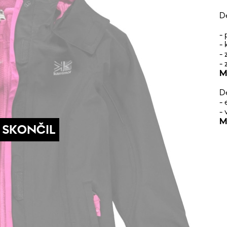
D
-
-
-
-
M
D
-
-
M
 SKONČIL