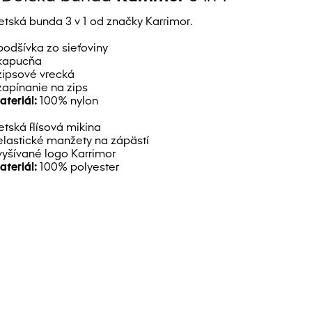
etská bunda 3 v 1 od značky Karrimor.
 podšívka zo sieťoviny
 kapucňa
 zipsové vrecká
 zapínanie na zips
ateriál:
100% nylon
etská flísová mikina
 elastické manžety na zápästí
 vyšívané logo Karrimor
ateriál:
100% polyester