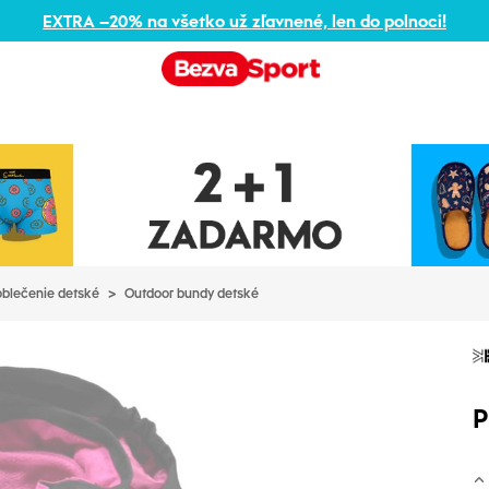
EXTRA –20% na všetko už zľavnené, len do polnoci!
blečenie detské
>
Outdoor bundy detské
P