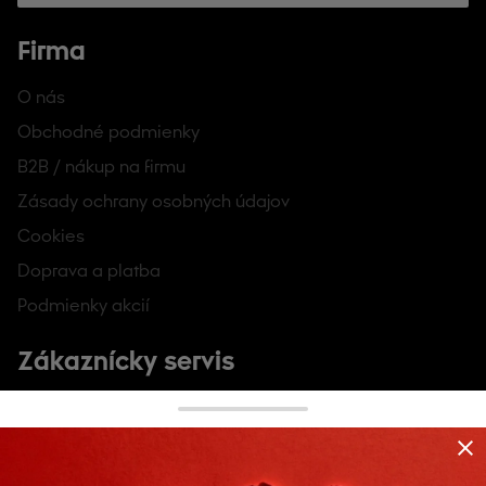
Firma
O nás
Obchodné podmienky
B2B / nákup na firmu
Zásady ochrany osobných údajov
Cookies
Doprava a platba
Podmienky akcií
Zákaznícky servis
Kontakt a pomoc
Veľkostná tabuľka
Môj účet