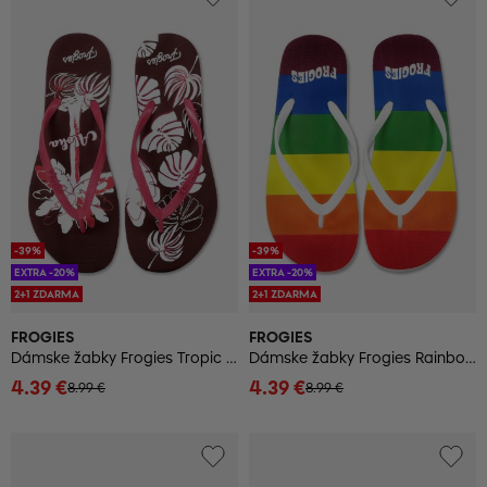
-39%
-39%
EXTRA -20%
EXTRA -20%
2+1 ZDARMA
2+1 ZDARMA
FROGIES
FROGIES
Dámske žabky Frogies Tropic Leaves
Dámske žabky Frogies Rainbow
4.39 €
4.39 €
8.99 €
8.99 €