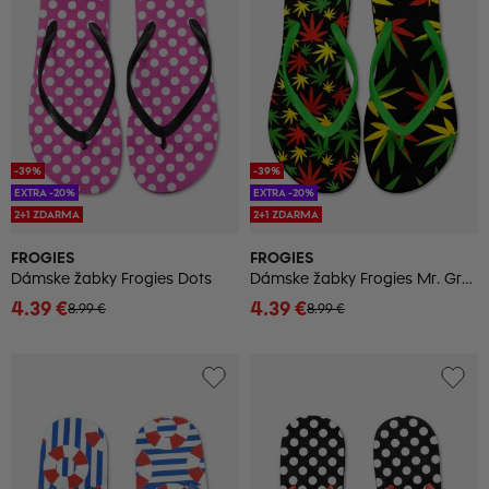
-39%
-39%
EXTRA -20%
EXTRA -20%
2+1 ZDARMA
2+1 ZDARMA
FROGIES
FROGIES
Dámske žabky Frogies Dots
Dámske žabky Frogies Mr. Green
4.39 €
4.39 €
8.99 €
8.99 €