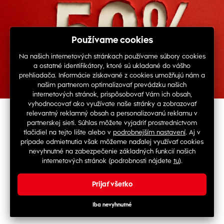
História objednávok
Skontrolovať stav objednávky
Nájdete nás na sociálnych sieťach
Obrovské doplnenie výpredaja!
Pridali sme viac ako 10 000 produktov do výpredaja, ktoré sú
teraz za zlomok pôvodnej ceny.
© Copyright 2026 TOP 1 IT Solutions, s.r.o.
Použi kód
STOCK50
a získaj extra zľavu -50% na vybrané
skladové produkty.
Platí len do vypredania zásob. Nezmeškaj!
Sme aj v ďalších krajinách
Nakupovať teraz