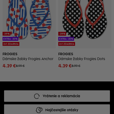
-39%
-39%
EXTRA -20%
EXTRA -20%
2+1 ZDARMA
2+1 ZDARMA
FROGIES
FROGIES
Dámske žabky Frogies Anchor
Dámske žabky Frogies Dots
4.39 €
4.39 €
8.99 €
8.99 €
Vrátenie a reklamácia
Najčastejšie otázky