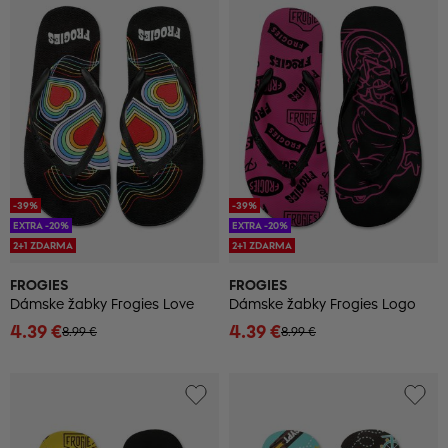
-39%
-39%
EXTRA -20%
EXTRA -20%
2+1 ZDARMA
2+1 ZDARMA
FROGIES
FROGIES
Dámske žabky Frogies Love
Dámske žabky Frogies Logo
4.39 €
4.39 €
8.99 €
8.99 €