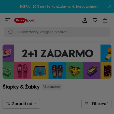
EXTRA –20% na všetko už zľavnené, len do polnoci!
Šľapky & Žabky
12 produktov
Zoradiť od
Filtrovať