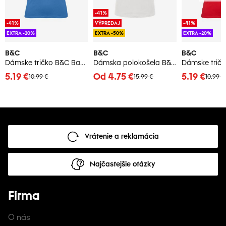
-41%
-41%
VÝPREDAJ
-41%
EXTRA -20%
EXTRA -50%
EXTRA -20%
B&C
B&C
B&C
Dámske tričko B&C Basic
Dámska polokošela B&C Basic
5.19 €
Od 4.75 €
5.19 €
10.99 €
15.99 €
10.99 €
Vrátenie a reklamácia
Najčastejšie otázky
Firma
O nás