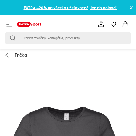
EXTRA –20% na všetko už zľavnené, len do polnoci!
Tričká