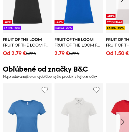
-40%
-42%
-42%
VÝPREDAJ
EXTRA -20%
EXTRA -20%
EXTRA -50%
FRUIT OF THE LOOM
FRUIT OF THE LOOM
FRUIT OF TH
FRUIT OF THE LOOM FN63•Ladies Iconic Tee
FRUIT OF THE LOOM FN63•Ladies Iconic Tee
Od 2.79 €
2.79 €
Od 1.50 €
5.99 €
5.99 €
4
Obľúbené od značky B&C
Najpredávanejšie a najobľúbenejšie produkty tejto značky