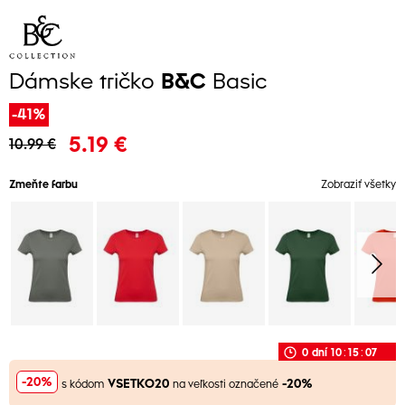
Dámske tričko
B&C
Basic
-41%
5.19 €
10.99 €
Zmeňte farbu
Zobraziť všetky
0
dní
10
:
15
:
06
-20%
VSETKO20
-20%
s kódom
na veľkosti označené