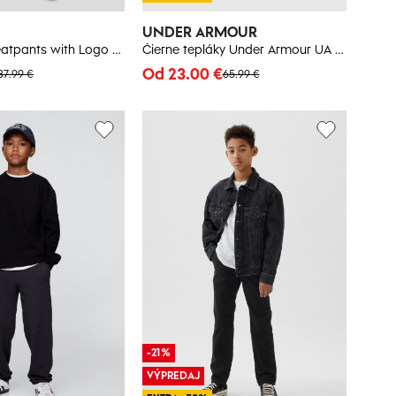
UNDER ARMOUR
GAP Kids Sweatpants with Logo - Boys
Čierne tepláky Under Armour UA Rival Fleece Joggers
Od 23.00 €
37.99 €
65.99 €
-21%
VÝPREDAJ