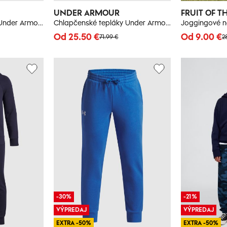
UNDER ARMOUR
FRUIT OF T
Chlapčenské teplaky Under Armour UA Rival Terry Joggers
Chlapčenské tepláky Under Armour RIVAL FLEECE JOGGERS - šedá
Od 25.50 €
Od 9.00 €
71.99 €
2
-30%
-21%
VÝPREDAJ
VÝPREDAJ
EXTRA -50%
EXTRA -50%