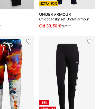
EXTRA -50%
UNDER ARMOUR
Chlapčenský set Under Armour
Od 33.50 €
 €
94.99 €
-35%
VÝPREDAJ