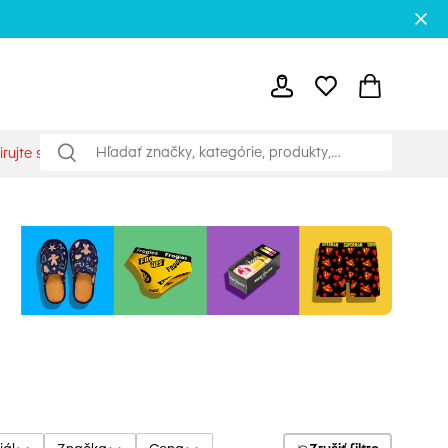
irujte sa
Blog