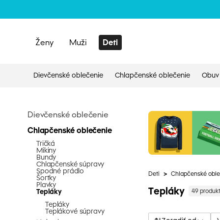
Ženy
Muži
Deti
Dievčenské oblečenie
Chlapčenské oblečenie
Obuv
Dievčenské oblečenie
Chlapčenské oblečenie
Tričká
Mikiny
Bundy
Chlapčenské súpravy
Spodné prádlo
Deti
>
Chlapčenské oble
Šortky
Plavky
Tepláky
Tepláky
49 produk
Tepláky
Teplákové súpravy