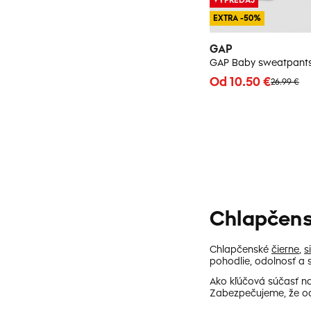
EXTRA -50%
GAP
Od 10.50 €
26.99 €
Chlapčens
Chlapčenské
čierne
,
s
pohodlie, odolnosť a
Ako kľúčová súčasť na
Zabezpečujeme, že od