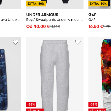
EXTRA -50%
EXTRA -50%
UNDER ARMOUR
GAP
Detská tepláková súprava Under Armour
Boys' Sweatpants Under Armour UA B Unstoppable Flc Jogger-BLK - Boys
GAP
Od 40.00 €
16.50 €
112.99 €
41.99
-36%
-39%
VÝPREDAJ
VÝPREDAJ