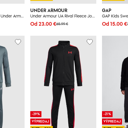
UNDER ARMOUR
GAP
Chlapčenská súprava Under Armour UA Rival Fleece
Under Armour UA Rival Fleece Joggers-BLU Boys' Sweatpants - Boys
Od 23.00 €
Od 15.00 €
65.99 €
-29%
-21%
VÝPREDAJ
VÝPREDAJ