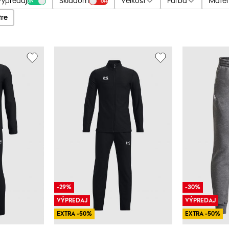
Výpredaj
Skladom
Veľkosť
Farba
Mater
ON
OFF
tre
-29%
-30%
VÝPREDAJ
VÝPREDAJ
EXTRA -50%
EXTRA -50%