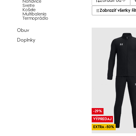
Zoradiť od
Nohavice
Svetre
Košele
Zobraziť všetky fil
Multibalenia
Termoprádlo
Obuv
Doplnky
-29%
VÝPREDAJ
EXTRA -50%