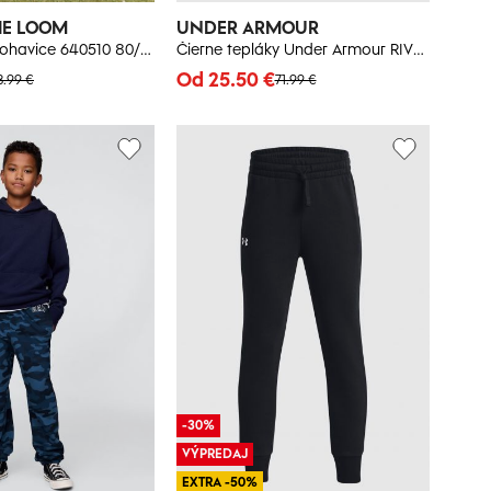
HE LOOM
UNDER ARMOUR
Joggingové nohavice 640510 80/20 280g
Čierne tepláky Under Armour RIVAL FLEECE JOGGERS
Od 25.50 €
8.99 €
71.99 €
-30%
VÝPREDAJ
EXTRA -50%