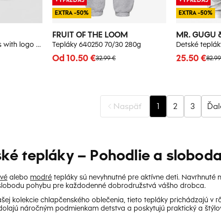
EXTRA -50%
EXTRA -50%
FRUIT OF THE LOOM
MR. GUGU 
GAP Baby sweatpants with logo - Boys
Tepláky 640250 70/30 280g
Od 10.50 €
25.50 €
32.99 €
82.99
Naspäť
1
2
3
Ďal
ké tepláky – Pohodlie a slobod
ivé
alebo
modré
tepláky sú nevyhnutné pre aktívne deti. Navrhnuté 
 slobodu pohybu pre každodenné dobrodružstvá vášho drobca.
šej kolekcie chlapčenského oblečenia, tieto tepláky prichádzajú v rô
olajú náročným podmienkam detstva a poskytujú praktický a štýlov