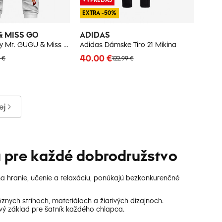
EXTRA -50%
& MISS GO
ADIDAS
Detské tepláky Mr. GUGU & Miss GO WITH BALLOONS TO GALAXY
Adidas Dámske Tiro 21 Mikina
40.00 €
 €
122.99 €
ej
a pre každé dobrodružstvo
na hranie, učenie a relaxáciu, ponúkajú bezkonkurenčné
znych strihoch, materiáloch a žiarivých dizajnoch.
ý základ pre šatník každého chlapca.