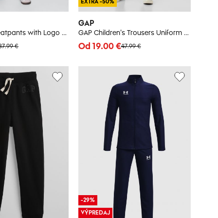
EXTRA -50%
GAP
GAP Kids Sweatpants with Logo - Boys
GAP Children's Trousers Uniform Lived-In Khakis - Boys
Od 19.00 €
37.99 €
47.99 €
-29%
VÝPREDAJ