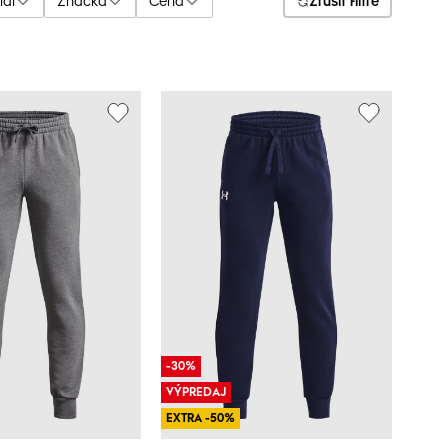
iál
Značka
Cena
Zrušiť filtre
-30%
VÝPREDAJ
EXTRA -50%