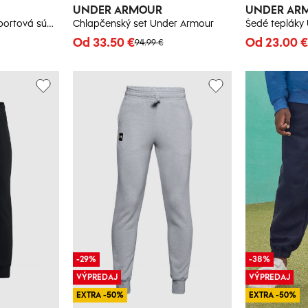
UNDER ARMOUR
UNDER AR
Čierna chlapčenská športová súprava Under Armour UA B's Challenger Tracksuit
Chlapčenský set Under Armour
Od 33.50 €
Od 23.00 €
94.99 €
-29%
-38%
VÝPREDAJ
VÝPREDAJ
EXTRA -50%
EXTRA -50%