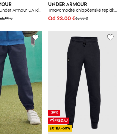
MOUR
UNDER ARMOUR
Šedé tepláky Under Armour UA Rival Fleece Joggers
Tmavomodré chlapčenské tepláky Under Armour Rival
Od 23.00 €
65.99 €
65.99 €
-29%
VÝPREDAJ
EXTRA -50%