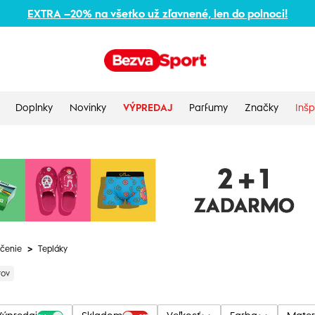
EXTRA –20% na všetko už zľavnené, len do polnoci!
Doplnky
Novinky
VÝPREDAJ
Parfumy
Značky
Inšp
čenie
>
Tepláky
tov