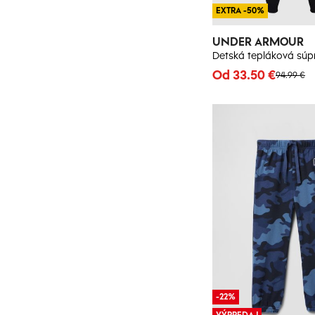
EXTRA -50%
UNDER ARMOUR
Od 33.50 €
94.99 €
-22%
VÝPREDAJ