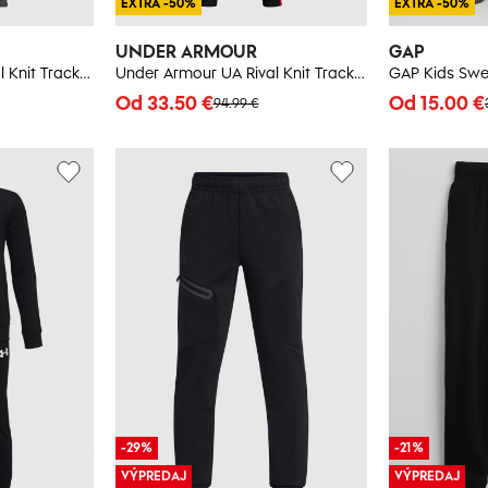
EXTRA -50%
EXTRA -50%
UNDER ARMOUR
GAP
Under Armour UA Rival Knit Track Suit-BLU - Boys
Under Armour UA Rival Knit Track Suit-BLK - Boys
Od 33.50 €
Od 15.00 €
94.99 €
-29%
-21%
VÝPREDAJ
VÝPREDAJ