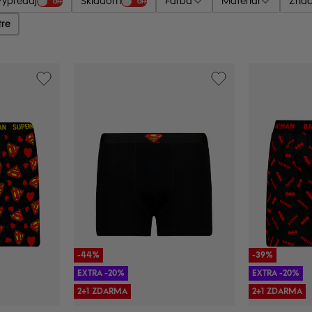
Výpredaj
Skladom
Farba
Materiál
Zna
OFF
OFF
tre
-44%
-39%
EXTRA -20%
EXTRA -20%
2+1 ZDARMA
2+1 ZDARMA