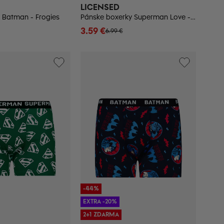
LICENSED
 Batman - Frogies
Pánske boxerky Superman Love - Frogies
3.59 €
6.99 €
-44%
EXTRA -20%
2+1 ZDARMA