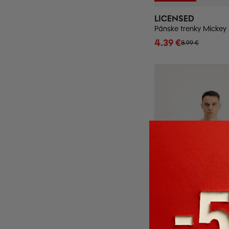
LICENSED
Pánske trenky Mickey 
4.39 €
8.99 €
-36%
EXTRA -20%