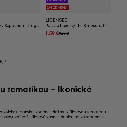
2+1 ZDARMA
LICENSED
Pánske boxerky Superman - Frogies
Pánske boxerky The Simpsons 1P - Frogies
1.59 €
3.99 €
ej
ou tematikou – Ikonické
 kolekcia pánskej spodnej bielizne s filmovou tematikou
 oslavovať vaše filmové vášne. Ideálne na každodenné