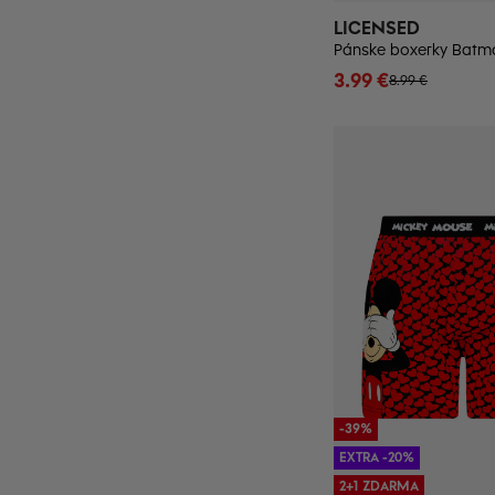
LICENSED
Pánske boxerky Batma
3.99 €
8.99 €
-39%
EXTRA -20%
2+1 ZDARMA