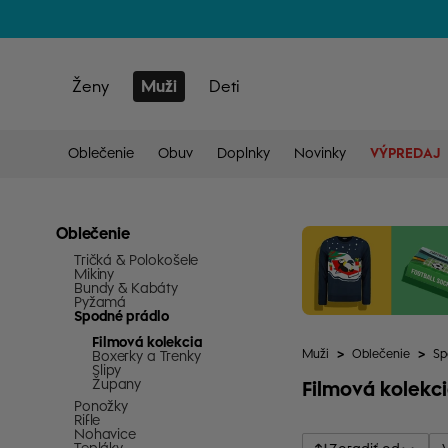
Ženy
Muži
Deti
Oblečenie
Obuv
Doplnky
Novinky
VÝPREDAJ
Oblečenie
Tričká & Polokošele
Mikiny
Bundy & Kabáty
Pyžamá
Spodné prádlo
Filmová kolekcia
Muži
>
Oblečenie
>
Sp
Boxerky a Trenky
Slipy
Župany
Filmová kolekc
Ponožky
Rifle
Nohavice