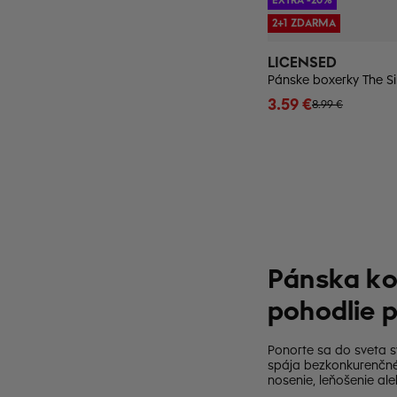
2+1 ZDARMA
LICENSED
3.59 €
8.99 €
Pánska kol
pohodlie p
Ponorte sa do sveta s
spája bezkonkurenčné
nosenie, leňošenie al