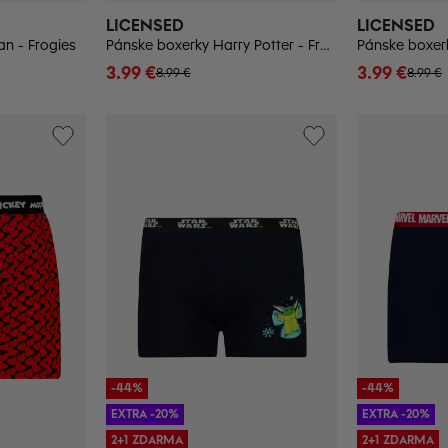
LICENSED
LICENSED
n - Frogies
Pánske boxerky Harry Potter - Frogies
3.99 €
3.99 €
8.99 €
8.99 €
-44%
-44%
EXTRA -20%
EXTRA -20%
2+1 ZDARMA
2+1 ZDARMA