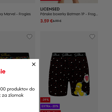
LICENSED
y Marvel - Frogies
Pánske boxerky Batman 1P - Frogies
3.59 €
6.99 €
ie
 000 produktov do
az za zlomok
-39%
EXTRA -20%