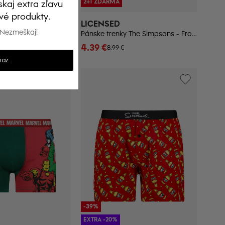
2+1 ZDARMA
skaj extra zľavu
vé produkty.
LICENSED
. Nezmeškaj!
Pánske boxerky The Simpsons 1P - Frogies
Pánske trenky The Simpsons - Frogies
4.39 €
8.99 €
raz
-39%
EXTRA -20%