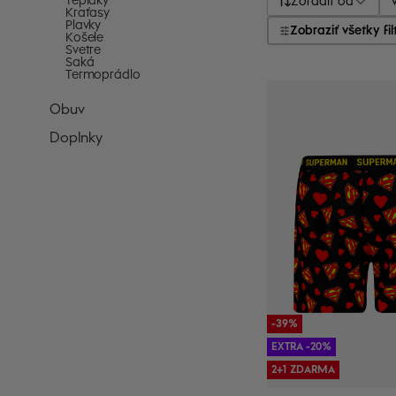
Tepláky
Zoradiť od
Kraťasy
Plavky
Zobraziť všetky fil
Košele
Svetre
Saká
Termoprádlo
Obuv
Doplnky
-39%
EXTRA -20%
2+1 ZDARMA