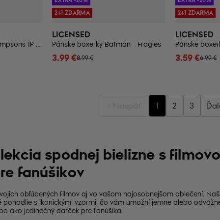
2+1 ZDARMA
2+1 ZDARMA
LICENSED
LICENSED
Pánske boxerky The Simpsons 1P - Frogies
Pánske boxerky Batman - Frogies
3.99 €
3.59 €
8.99 €
6.99 €
Naspäť
1
2
3
Ďal
ekcia spodnej bielizne s filmov
re fanúšikov
vojich obľúbených filmov aj vo vašom najosobnejšom oblečení. Naša
 pohodlie s ikonickými vzormi, čo vám umožní jemne alebo odvážne
ebo ako jedinečný darček pre fanúšika.