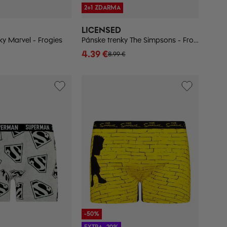
2+1 ZDARMA
LICENSED
y Marvel - Frogies
Pánske trenky The Simpsons - Frogies
4.39 €
8.99 €
-50%
EXTRA -20%