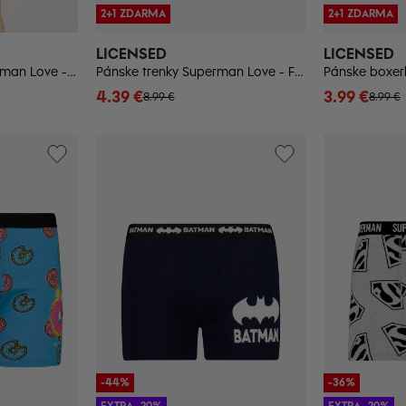
2+1 ZDARMA
2+1 ZDARMA
LICENSED
LICENSED
Pánske boxerky Superman Love - Frogies
Pánske trenky Superman Love - Frogies
Pánske boxerk
4.39 €
3.99 €
8.99 €
8.99 €
-44%
-36%
EXTRA -20%
EXTRA -20%