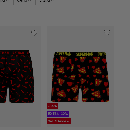
čka
Cena
Dĺžka
-36%
EXTRA -20%
2+1 ZDARMA