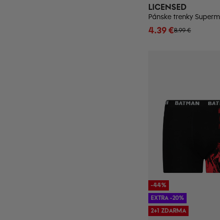
LICENSED
4.39 €
8.99 €
-44%
EXTRA -20%
2+1 ZDARMA