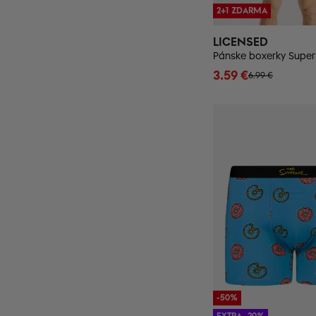
2+1 ZDARMA
LICENSED
3.59 €
6.99 €
-50%
EXTRA -20%