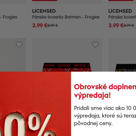
LICENSED
LICENSED
- Frogies
Pánske boxerky Batman - Frogies
Pánske boxerk
3.99 €
3.99 €
8.99 €
8.99 €
Obrovské doplnen
výpredaja!
Pridali sme viac ako 10
výpredaja, ktoré sú ter
-39%
-36%
pôvodnej ceny.
EXTRA -20%
EXTRA -20%