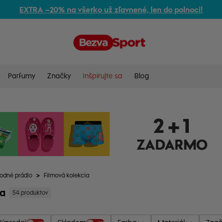
EXTRA –20% na všetko už zľavnené, len do polnoci!
Parfumy
Značky
Inšpirujte sa
Blog
odné prádlo
>
Filmová kolekcia
ia
54 produktov