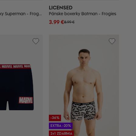
LICENSED
Pánske boxerky Superman - Frogies
Pánske boxerky Batman - Frogies
3.99 €
8.99 €
-36%
EXTRA -20%
2+1 ZDARMA