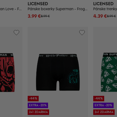
LICENSED
LICENSED
Pánske trenky Superman Love - Frogies
Pánske boxerky Superman - Frogies
Pánske trenky
3.99 €
4.39 €
8.99 €
8.99 €
-44%
-44%
EXTRA -20%
EXTRA -20%
2+1 ZDARMA
2+1 ZDARMA