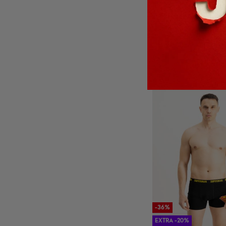
2+1 ZDARMA
LICENSED
3.59 €
6.99 €
-36%
EXTRA -20%