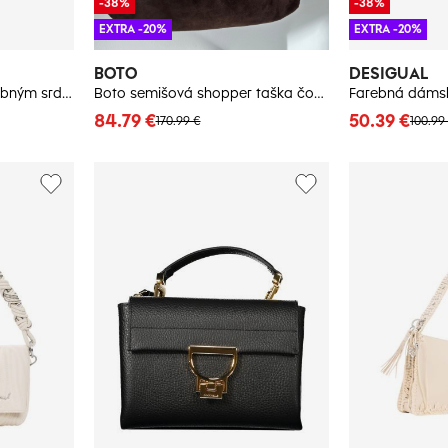
-38%
-38%
EXTRA -20%
EXTRA -20%
BOTO
DESIGUAL
Desigual kabelka s ozdobným srdcom
Boto semišová shopper taška čokoládová
Farebná dámsk
84.79 €
50.39 €
170.99 €
100.99