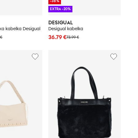
-38%
EXTRA -20%
DESIGUAL
a kabelka Desigual
Desigual kabelka
36.79 €
 €
73.99 €