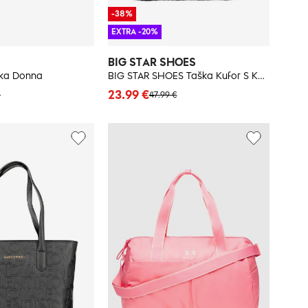
-38%
EXTRA -20%
BIG STAR SHOES
lka Donna
BIG STAR SHOES Taška Kufor S Kožušinou Big Star
23.99 €
€
47.99 €