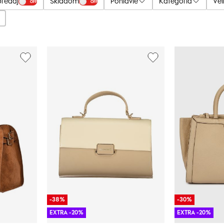
predaj
Skladom
Pohlavie
Kategória
Veľ
OFF
OFF
-38%
-30%
EXTRA -20%
EXTRA -20%