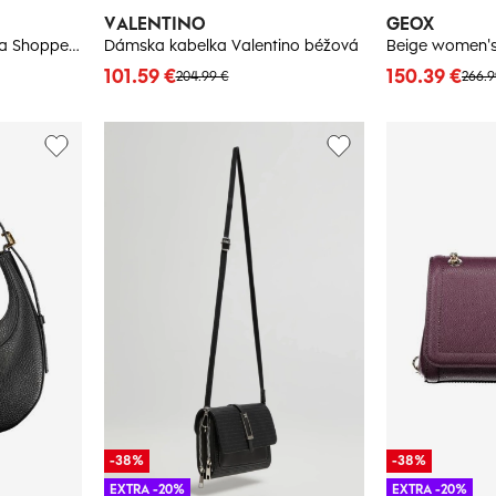
VALENTINO
GEOX
BIG STAR SHOES Dámska Shopper Taška Z Eko Zamšu Big Star
Dámska kabelka Valentino béžová
101.59 €
150.39 €
204.99 €
266.9
-38%
-38%
EXTRA -20%
EXTRA -20%