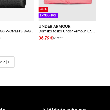
-30%
EXTRA -20%
UNDER ARMOUR
VALENTINO BAGS WOMEN'S BAG BLACK
Dámska taška Under Armour UA Studio Lite Duffle
36.79 €
€
65.99 €
alej