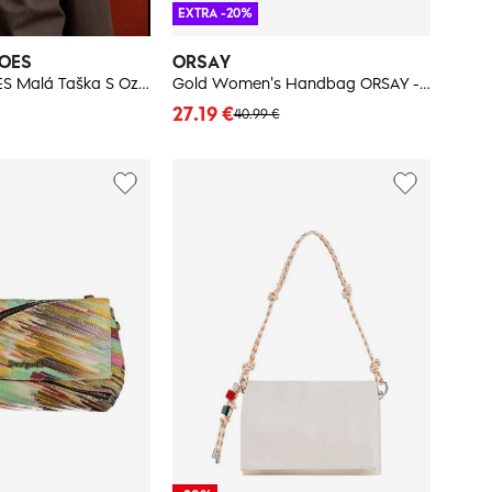
EXTRA -20%
HOES
ORSAY
BIG STAR SHOES Malá Taška S Ozdobným Pásom Big Star
Gold Women's Handbag ORSAY - Women's
27.19 €
40.99 €