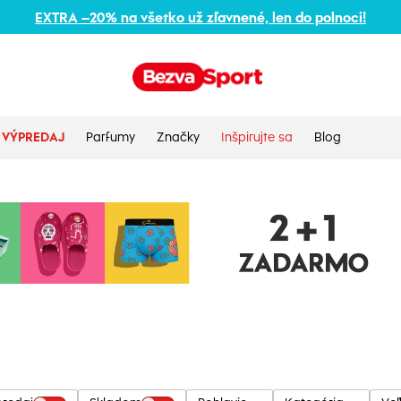
EXTRA –20% na všetko už zľavnené, len do polnoci!
VÝPREDAJ
Parfumy
Značky
Inšpirujte sa
Blog