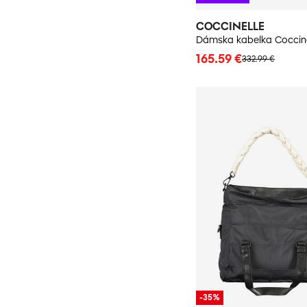
COCCINELLE
Dámska kabelka Coccine
165.59 €
332.99 €
-35%