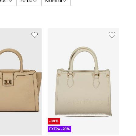
kosť
Farba
Materiál
-38%
EXTRA -20%