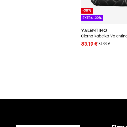
-38%
EXTRA -20%
VALENTINO
Čierna kabelka Valentin
83.19 €
167.99 €