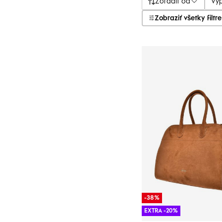
Zoradiť od
Vý
Zobraziť všetky filtre
-38%
EXTRA -20%