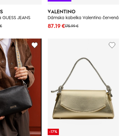
NS
VALENTINO
ka GUESS JEANS
Dámska kabelka Valentino červená
87.19 €
 €
175.99 €
-17%