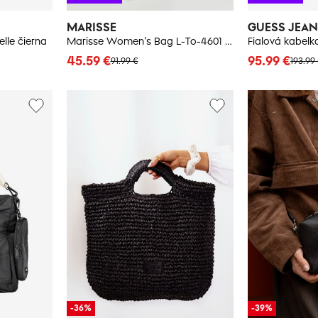
MARISSE
GUESS JEA
lle čierna
Marisse Women's Bag L-To-4601 Black
Fialová kabel
45.59 €
95.99 €
91.99 €
193.99
-36%
-39%