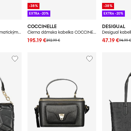
-38%
-38%
EXTRA -20%
EXTRA -20%
COCCINELLE
DESIGUAL
Desigual kabelka s automatickým zapínaním
Čierna dámska kabelka COCCINELLE
Desigual kabe
195.19 €
47.19 €
392.99 €
94.99 