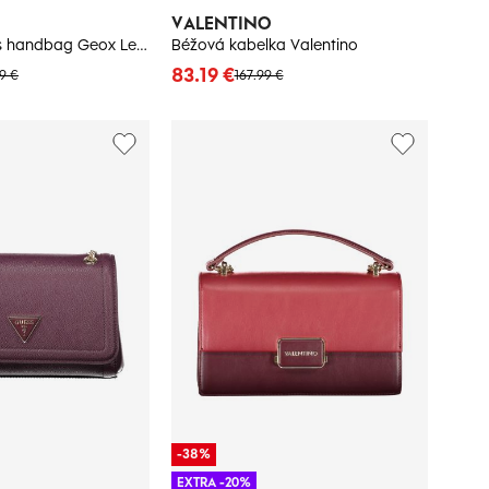
VALENTINO
Beige women's handbag Geox Leonory - Women's
Béžová kabelka Valentino
83.19 €
9 €
167.99 €
-38%
EXTRA -20%