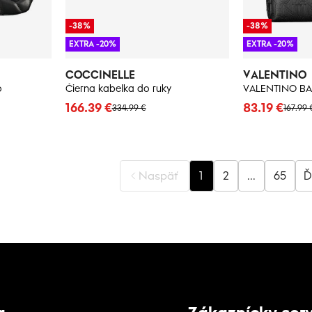
-38%
-38%
EXTRA -20%
EXTRA -20%
COCCINELLE
VALENTINO
o
Čierna kabelka do ruky
166.39 €
83.19 €
334.99 €
167.99 
Naspäť
1
2
...
65
Ď