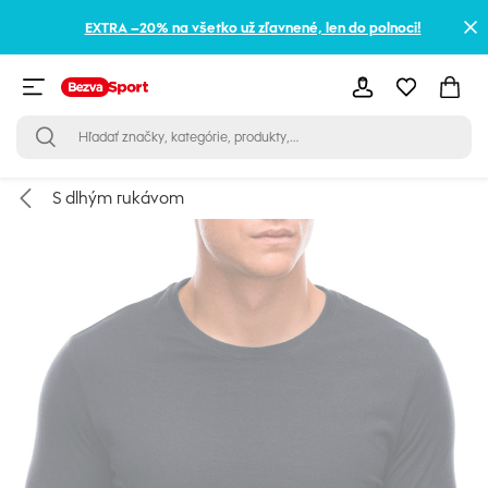
EXTRA –20% na všetko už zľavnené, len do polnoci!
S dlhým rukávom