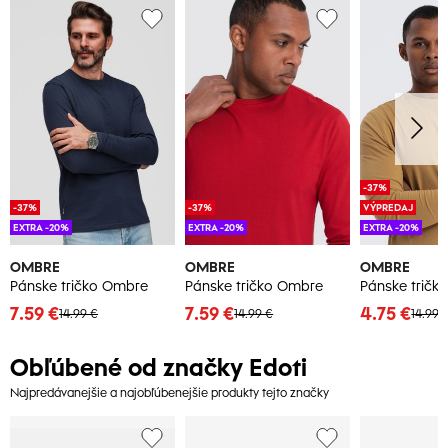
-37%
-37%
-37%
VÝPREDAJ
EXTRA -20%
EXTRA -20%
EXTRA -20%
OMBRE
OMBRE
OMBRE
Pánske tričko Ombre
Pánske tričko Ombre
Pánske tričk
7.59 €
7.59 €
4.75 €
14.99 €
14.99 €
14.99 
Obľúbené od značky Edoti
Najpredávanejšie a najobľúbenejšie produkty tejto značky