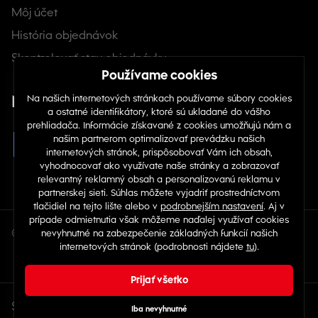
Môj účet
História objednávok
Skontrolovať stav objednávky
Nájdete nás na sociálnych sieťach
© Copyright 2026 TOP 1 IT Solutions, s.r.o.
Sme aj v ďalších krajinách