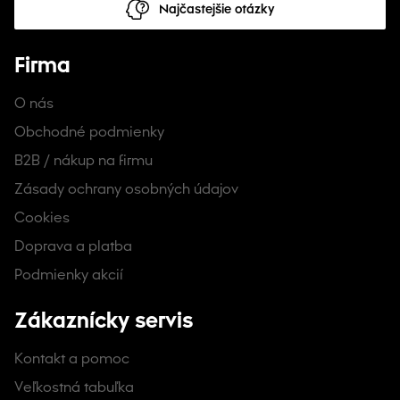
Najčastejšie otázky
Firma
O nás
Obchodné podmienky
B2B / nákup na firmu
Zásady ochrany osobných údajov
Cookies
Doprava a platba
Podmienky akcií
Zákaznícky servis
Kontakt a pomoc
Veľkostná tabuľka