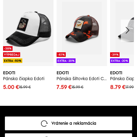
-38%
VÝPREDAJ
-41%
-39%
EXTRA -50%
EXTRA -20%
EXTRA -20%
EDOTI
EDOTI
EDOTI
Pánska čiapka Edoti
Pánska šiltovka Edoti Classic
Pánska čiapk
5.00 €
7.59 €
8.79 €
15.99 €
15.99 €
17.99 
Vrátenie a reklamácia