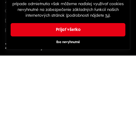
Zásady ochrany osobných údajov
Cookies
Doprava a platba
Podmienky akcií
Zákaznícky servis
Kontakt a pomoc
Veľkostná tabuľka
Môj účet
História objednávok
Skontrolovať stav objednávky
Nájdete nás na sociálnych sieťach