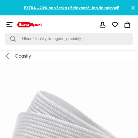
EXTRA –20% na všetko už zľavnené, len do polnoci!
Opasky