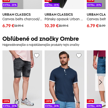
-39%
-38%
-39%
EXTRA -20%
EXTRA -20%
EXTRA -20%
URBAN CLASSICS
URBAN CLASSICS
URBAN CLAS
Canvas belts charcoal/black
Pánsky opasok Urban Classics
Canvas belts
6.79 €
10.39 €
6.79 €
13.99 €
20.99 €
13.99 
Obľúbené od značky Ombre
Najpredávanejšie a najobľúbenejšie produkty tejto značky
-39%
-39%
-37%
EXTRA -20%
EXTRA -20%
EXTRA -20%