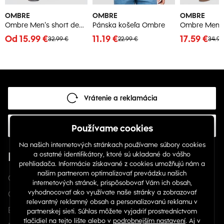
OMBRE
OMBRE
OMBRE
Ombre Men's short denim shorts with rubbing and rolled up leg - gray
Pánska košeľa Ombre
Od 15.99 €
11.19 €
17.59 €
32.99 €
22.99 €
34.99
Vrátenie a reklamácia
Najčastejšie otázky
Firma
O nás
Obchodné podmienky
B2B / nákup na firmu