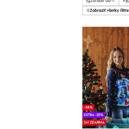
Zoradiť od
Vý
Zobraziť všetky filtre
-38%
EXTRA -20%
2+1 ZDARMA