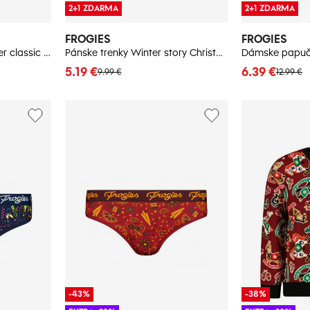
2+1 ZDARMA
2+1 ZDARMA
FROGIES
FROGIES
Dámske nohavičky Winter classic 2P Frogies Christmas
Pánske trenky Winter story Christmas - Frogies
Dámske papuč
5.19 €
6.39 €
9.99 €
12.99 €
-43%
-38%