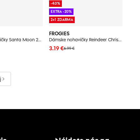
-43%
EXTRA -20%
2+1 ZDARMA
FROGIES
Dámske nohavičky Santa Moon 2P Frogies Christmas
Dámske nohavičky Reindeer Christmas - Frogies
3.19 €
6.99 €
j