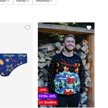
kosť
Farba
Materiál
-39%
EXTRA -20%
2+1 ZDARMA