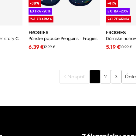
-38%
-41%
EXTRA -20%
EXTRA -20%
2+1 ZDARMA
2+1 ZDARMA
FROGIES
FROGIES
Dámske nohavičky Winter story Christmas - Frogies
Pánske papuče Penguins - Frogies
6.39 €
5.19 €
12.99 €
10.99 €
Naspäť
1
2
3
Ďale