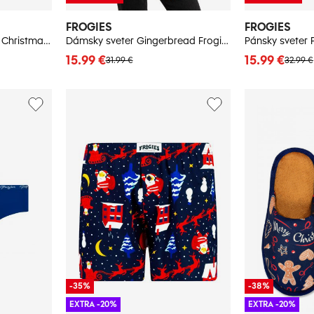
FROGIES
FROGIES
Dámske nohavičky Mice Christmas - Frogies
Dámsky sveter Gingerbread Frogies Christmas
Pánsky sveter 
15.99 €
15.99 €
31.99 €
32.99 €
-35%
-38%
EXTRA -20%
EXTRA -20%