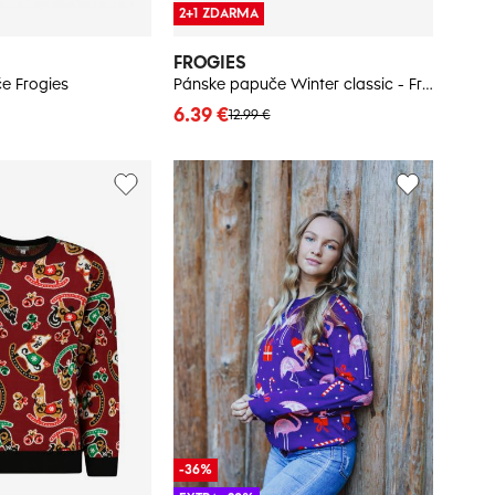
2+1 ZDARMA
FROGIES
e Frogies
Pánske papuče Winter classic - Frogies
6.39 €
12.99 €
-36%