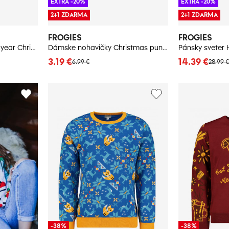
EXTRA -20%
EXTRA -20%
2+1 ZDARMA
2+1 ZDARMA
FROGIES
FROGIES
Dámske nohavičky New year Christmas - Frogies
Dámske nohavičky Christmas punch - Frogies
Pánsky sveter
3.19 €
14.39 €
6.99 €
28.99 
-38%
-38%