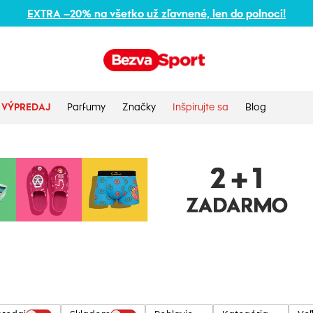
EXTRA –20% na všetko už zľavnené, len do polnoci!
VÝPREDAJ
Parfumy
Značky
Inšpirujte sa
Blog