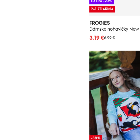
EXTRA -20%
2+1 ZDARMA
FROGIES
3.19 €
6.99 €
-38%