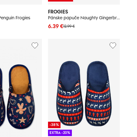
FROGIES
Penguin Frogies
Pánske papuče Naughty Gingerbread - Frogies
6.39 €
12.99 €
-38%
EXTRA -20%