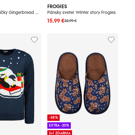
FROGIES
Dámske nohavičky Gingerbread Christmas - Frogies
Pánsky sveter Winter story Frogies
15.99 €
32.99 €
-38%
EXTRA -20%
2+1 ZDARMA