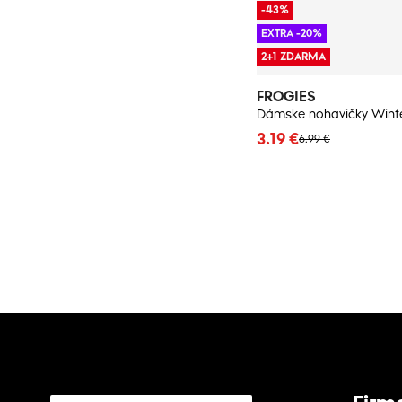
-43%
EXTRA -20%
2+1 ZDARMA
FROGIES
3.19 €
6.99 €