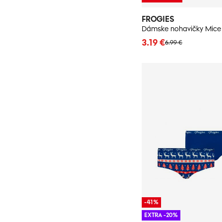
FROGIES
3.19 €
6.99 €
-41%
EXTRA -20%