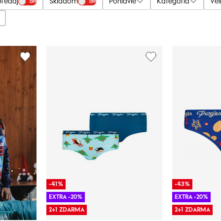
predaj
Skladom
Pohlavie
Kategória
Veľ
OFF
OFF
-41%
-43%
EXTRA -20%
EXTRA -20%
2+1 ZDARMA
2+1 ZDARMA