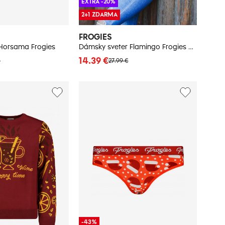
EXTRA -20%
2+1 ZDARMA
FROGIES
 Horsama Frogies
Dámsky sveter Flamingo Frogies Christmas
14.39 €
€
27.99 €
-43%