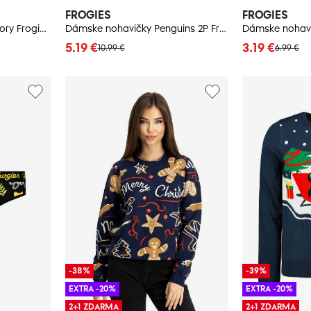
FROGIES
FROGIES
Dámsky sveter Winter story Frogies Christmas
Dámske nohavičky Penguins 2P Frogies Christmas
5.19 €
3.19 €
10.99 €
6.99 €
-38%
-39%
EXTRA -20%
EXTRA -20%
2+1 ZDARMA
2+1 ZDARMA