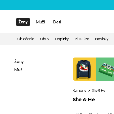
Ženy
Muži
Deti
Oblečenie
Obuv
Doplnky
Plus Size
Novinky
Ženy
Muži
Kampane
>
She & He
She & He