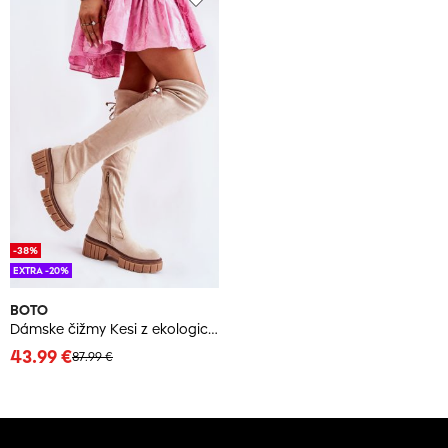
-38%
EXTRA -20%
BOTO
Dámske čižmy Kesi z ekologického semišu
43.99 €
87.99 €