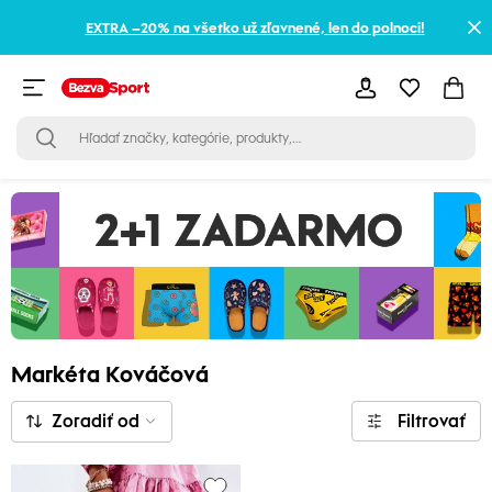
EXTRA –20% na všetko už zľavnené, len do polnoci!
Markéta Kováčová
Zoradiť od
Filtrovať