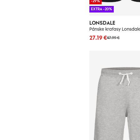
-29%
EXTRA -20%
LONSDALE
Pánske kraťasy Lonsdal
27.19 €
47.99 €