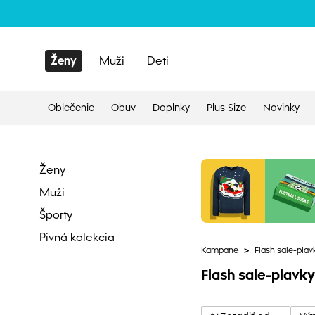
Ženy
Muži
Deti
Oblečenie
Obuv
Doplnky
Plus Size
Novinky
Ženy
Muži
Športy
Pivná kolekcia
Kampane
>
Flash sale-plav
Flash sale-plavky