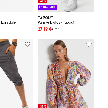
-29%
EXTRA -20%
TAPOUT
y Lonsdale
Pánske kraťasy Tapout
27.19 €
47.99 €
-37%