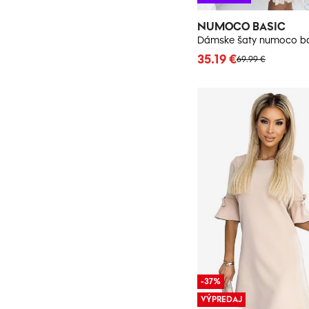
NUMOCO BASIC
Dámske šaty numoco ba
35.19 €
69.99 €
-37%
VÝPREDAJ