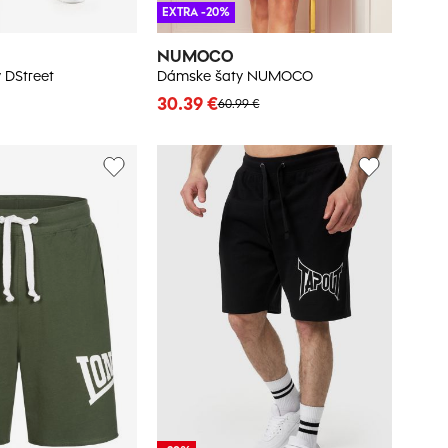
EXTRA -20%
NUMOCO
 DStreet
Dámske šaty NUMOCO
30.39 €
60.99 €