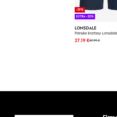
-29%
EXTRA -20%
LONSDALE
Pánske kraťasy Lonsdal
27.19 €
47.99 €