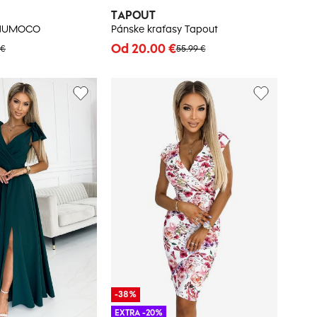
TAPOUT
 NUMOCO
Pánske kraťasy Tapout
Od 20.00 €
 €
55.99 €
-38%
EXTRA -20%