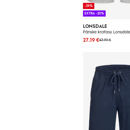
-29%
EXTRA -20%
LONSDALE
Pánske kraťasy Lonsdal
27.19 €
47.99 €