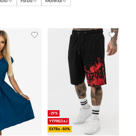
kosť
Farba
Materiál
-29%
VÝPREDAJ
EXTRA -50%