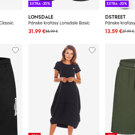
EXTRA -20%
EXTRA -20%
LONSDALE
DSTREET
lassic
Pánske kraťasy Lonsdale Basic
Pánske kraťasy
31.99 €
13.59 €
55.99 €
27.99 €