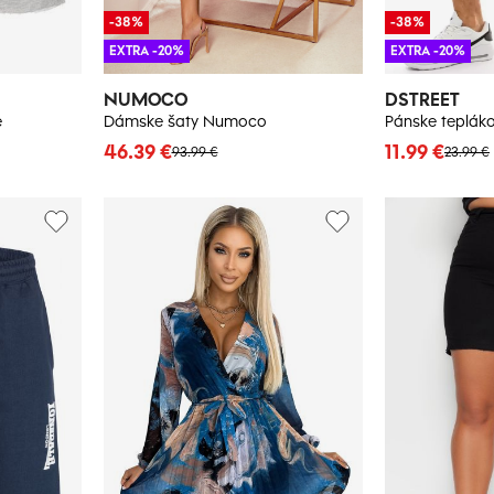
-38%
-38%
EXTRA -20%
EXTRA -20%
NUMOCO
DSTREET
e
Dámske šaty Numoco
46.39 €
11.99 €
93.99 €
23.99 €