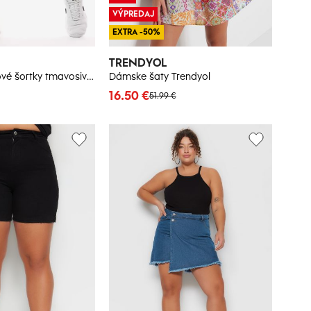
VÝPREDAJ
EXTRA -50%
TRENDYOL
Pánske teplákové šortky tmavosivé Dstreet
Dámske šaty Trendyol
16.50 €
51.99 €