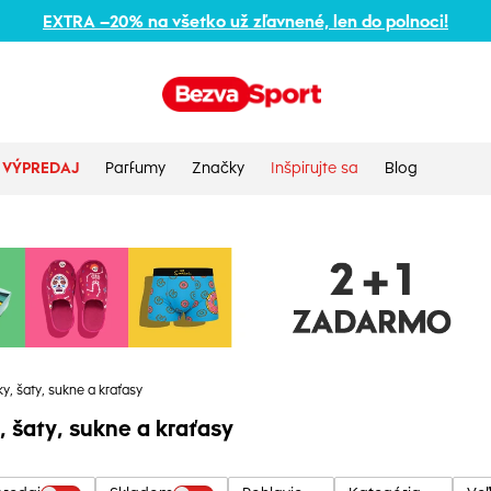
EXTRA –20% na všetko už zľavnené, len do polnoci!
VÝPREDAJ
Parfumy
Značky
Inšpirujte sa
Blog
ky, šaty, sukne a kraťasy
, šaty, sukne a kraťasy