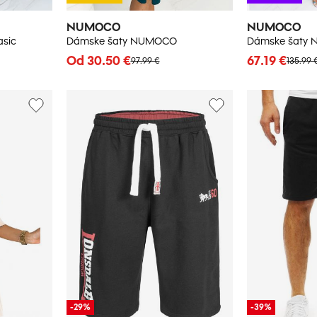
NUMOCO
NUMOCO
sic
Dámske šaty NUMOCO
Dámske šaty
Od 30.50 €
67.19 €
97.99 €
135.99 
-29%
-39%