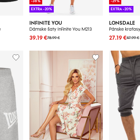
-38%
-29%
EXTRA -20%
EXTRA -20%
INFINITE YOU
LONSDALE
e
Dámske šaty Infinite You M213
Pánske kraťas
39.19 €
27.19 €
78.99 €
47.99 €