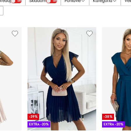
predaj
Skladom
Pohlavie
Kategória
Veľ
OFF
OFF
-39%
-38%
EXTRA -20%
EXTRA -20%