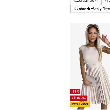
Zoradiť od
Vý
Zobraziť všetky filtre
-38%
VÝPREDAJ
EXTRA -50%