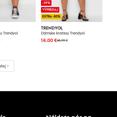
-39%
VÝPREDAJ
EXTRA -50%
TRENDYOL
y Trendyol
Dámske kraťasy Trendyol
14.00 €
€
45.99 €
lej