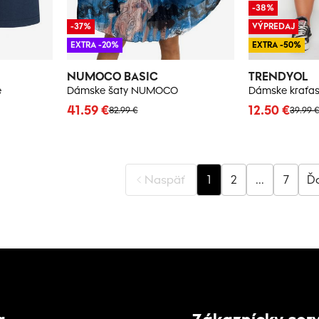
-38%
-37%
VÝPREDAJ
EXTRA -20%
EXTRA -50%
NUMOCO BASIC
TRENDYOL
e
Dámske šaty NUMOCO
Dámske kraťas
41.59 €
12.50 €
82.99 €
39.99 
Naspäť
1
2
...
7
Ďa