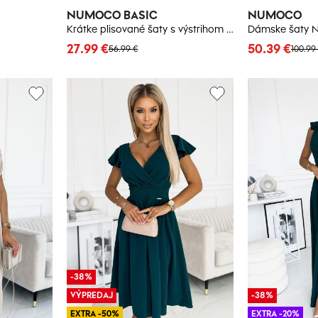
NUMOCO BASIC
NUMOCO
Krátke plisované šaty s výstrihom a volánikmi Numoco
Dámske šaty
27.99 €
50.39 €
56.99 €
100.99
-38%
VÝPREDAJ
-38%
EXTRA -50%
EXTRA -20%