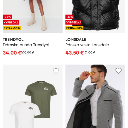
-38%
-29%
VÝPREDAJ
VÝPREDAJ
EXTRA -50%
EXTRA -50%
TRENDYOL
LONSDALE
Dámska bunda Trendyol
Pánska vesta Lonsdale
34.00 €
43.50 €
109.99 €
121.99 €