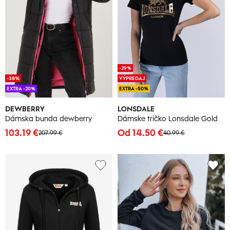
-29%
-38%
VÝPREDAJ
EXTRA -20%
EXTRA -50%
DEWBERRY
LONSDALE
Dámska bunda dewberry
Dámske tričko Lonsdale Gold
103.19 €
Od 14.50 €
207.99 €
40.99 €