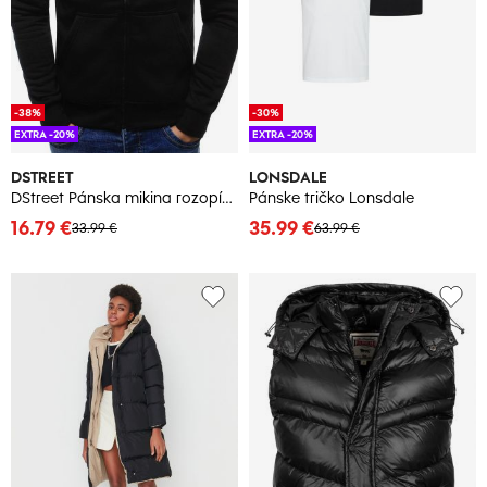
-38%
-30%
EXTRA -20%
EXTRA -20%
DSTREET
LONSDALE
DStreet Pánska mikina rozopínacia s kapucňou čierna
Pánske tričko Lonsdale
16.79 €
35.99 €
33.99 €
63.99 €