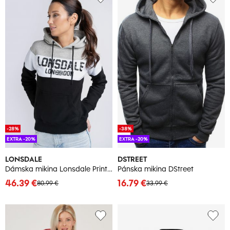
-28%
-38%
EXTRA -20%
EXTRA -20%
LONSDALE
DSTREET
Dámska mikina Lonsdale Printed
Pánska mikina DStreet
46.39 €
16.79 €
80.99 €
33.99 €