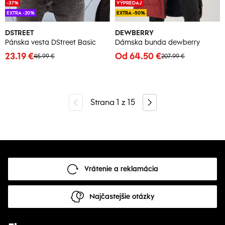
-37%
VÝPREDAJ
EXTRA -20%
EXTRA -50%
DSTREET
DEWBERRY
Pánska vesta DStreet Basic
Dámska bunda dewberry
23.19 €
Od 64.50 €
45.99 €
207.99 €
Strana
1
z
15
Vrátenie a reklamácia
Najčastejšie otázky