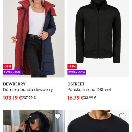
-38%
-38%
EXTRA -20%
EXTRA -20%
DEWBERRY
DSTREET
Dámska bunda dewberry
Pánska mikina DStreet
103.19 €
16.79 €
207.99 €
33.99 €