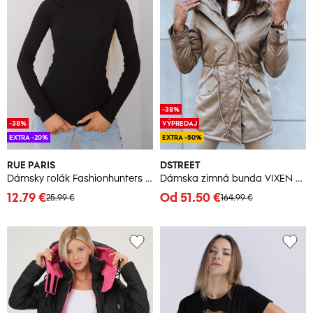
-38%
-38%
VÝPREDAJ
EXTRA -20%
EXTRA -50%
RUE PARIS
DSTREET
Dámsky rolák Fashionhunters Ribbed
Dámska zimná bunda VIXEN Farba béžová DSTREET
12.79 €
Od 51.50 €
25.99 €
164.99 €