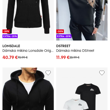
-28%
-38%
EXTRA -20%
EXTRA -20%
LONSDALE
DSTREET
Dámska mikina Lonsdale Original
Dámska mikina DStreet
40.79 €
11.99 €
70.99 €
23.99 €