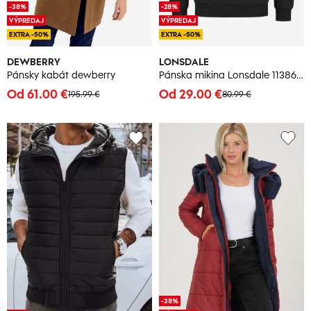
-38%
-28%
VÝPREDAJ
VÝPREDAJ
EXTRA -50%
EXTRA -50%
DEWBERRY
LONSDALE
Pánsky kabát dewberry
Pánska mikina Lonsdale 113863-Black/White
Od 61.00 €
Od 29.00 €
195.99 €
80.99 €
-38%