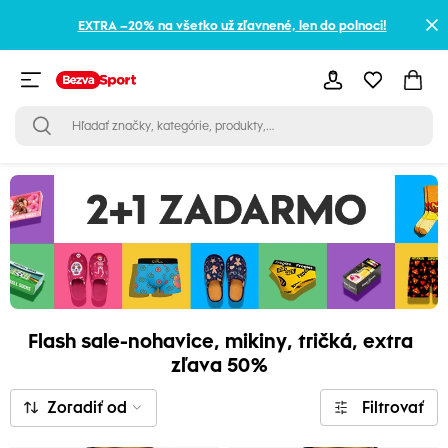
EXTRA –20% na všetko už zľavnené, len do polnoci!
Flash sale-nohavice, mikiny, tričká, extra
zľava 50%
Zoradiť od
Filtrovať