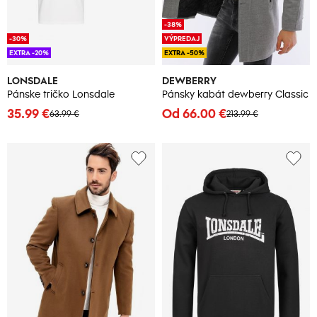
-38%
-30%
VÝPREDAJ
EXTRA -20%
EXTRA -50%
LONSDALE
DEWBERRY
Pánske tričko Lonsdale
Pánsky kabát dewberry Classic
35.99 €
Od 66.00 €
63.99 €
213.99 €