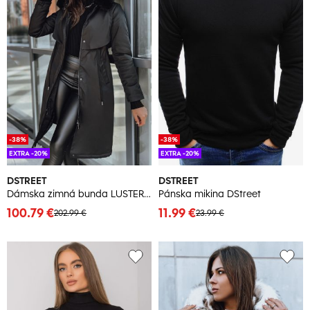
-38%
-38%
EXTRA -20%
EXTRA -20%
DSTREET
DSTREET
Dámska zimná bunda LUSTER Farba čierna DSTREET
Pánska mikina DStreet
100.79 €
11.99 €
202.99 €
23.99 €