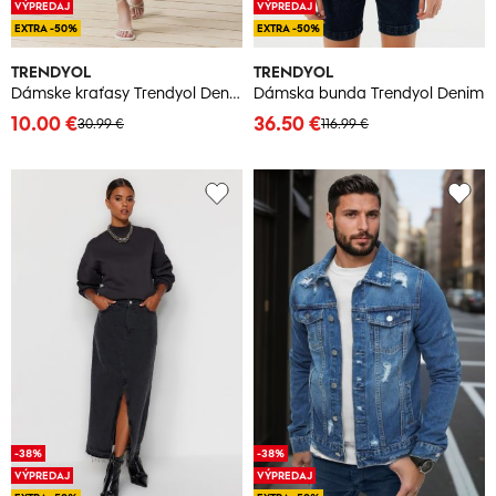
VÝPREDAJ
VÝPREDAJ
EXTRA -50%
EXTRA -50%
TRENDYOL
TRENDYOL
Dámske kraťasy Trendyol Denim
Dámska bunda Trendyol Denim
10.00 €
36.50 €
30.99 €
116.99 €
-38%
-38%
VÝPREDAJ
VÝPREDAJ