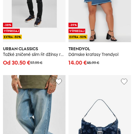
-38%
-39%
VÝPREDAJ
VÝPREDAJ
EXTRA -50%
EXTRA -50%
URBAN CLASSICS
TRENDYOL
Ťažké zničené slim fit džínsy realblk, silno poškodené vyprané.
Dámske kraťasy Trendyol
Od 30.50 €
14.00 €
97.99 €
45.99 €