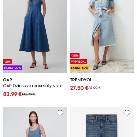
-38%
-21%
VÝPREDAJ
EXTRA -20%
EXTRA -50%
GAP
TRENDYOL
GAP Džínsové maxi šaty s vreckami
27.50 €
87.99 €
83.99 €
132.99 €