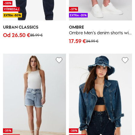
-38%
VÝPREDAJ
-37%
EXTRA -50%
EXTRA -20%
URBAN CLASSICS
OMBRE
Ombre Men's denim shorts with rolled up leg - blue
Od 26.50 €
85.99 €
17.59 €
34.99 €
-35%
-38%