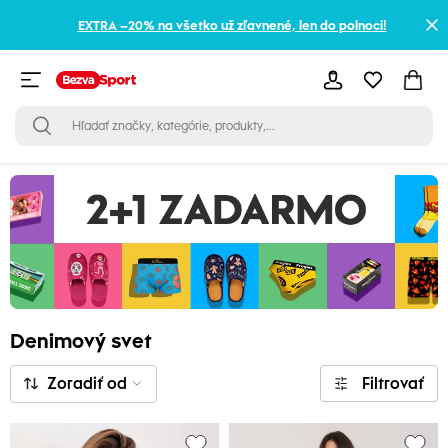
EXTRA –20% na všetko už zľavnené, len do polnoci!
Denimový svet
Zoradiť od
Filtrovať