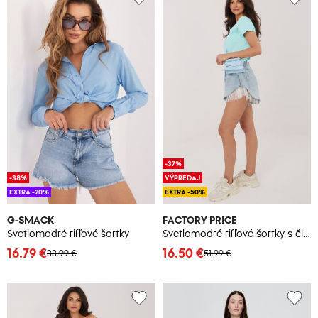
-37%
-38%
VÝPREDAJ
EXTRA -20%
EXTRA -50%
G-SMACK
FACTORY PRICE
Svetlomodré rifľové šortky
Svetlomodré rifľové šortky s čipkou
16.79 €
16.50 €
33.99 €
51.99 €