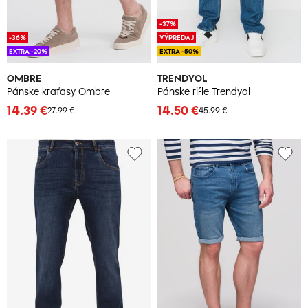
-37%
-36%
VÝPREDAJ
EXTRA -20%
EXTRA -50%
OMBRE
TRENDYOL
Pánske kraťasy Ombre
Pánske rifle Trendyol
14.39 €
14.50 €
27.99 €
45.99 €