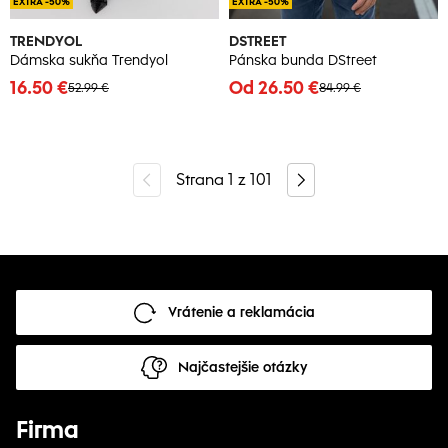
EXTRA -50%
EXTRA -50%
TRENDYOL
DSTREET
Dámska sukňa Trendyol
Pánska bunda DStreet
16.50 €
Od 26.50 €
52.99 €
84.99 €
Strana
1
z
101
Vrátenie a reklamácia
Najčastejšie otázky
Firma