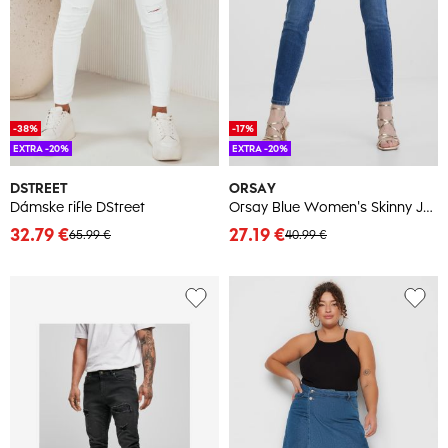
-38%
-17%
EXTRA -20%
EXTRA -20%
DSTREET
ORSAY
Dámske rifle DStreet
Orsay Blue Women's Skinny Jeans - Women's
32.79 €
27.19 €
65.99 €
40.99 €