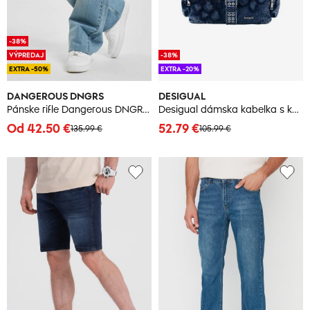
-38%
VÝPREDAJ
-38%
EXTRA -50%
EXTRA -20%
DANGEROUS DNGRS
DESIGUAL
Pánske rifle Dangerous DNGRS Loose
Desigual dámska kabelka s kvetinovým vzorom
Od 42.50 €
52.79 €
135.99 €
105.99 €