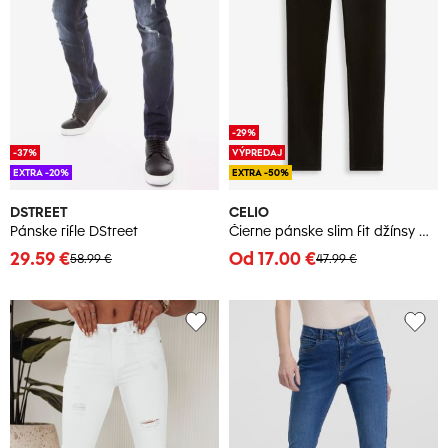
-29%
-37%
VÝPREDAJ
EXTRA -20%
EXTRA -50%
DSTREET
CELIO
Pánske rifle DStreet
Čierne pánske slim fit džínsy Celio Foslim
29.59 €
Od 17.00 €
58.99 €
47.99 €