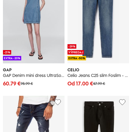
-29%
-21%
VÝPREDAJ
EXTRA -20%
EXTRA -50%
GAP
CELIO
GAP Denim mini dress UltraSoft Americana - Women's
Celio Jeans C25 slim Foslim - Mens
60.79 €
Od 17.00 €
95.99 €
47.99 €