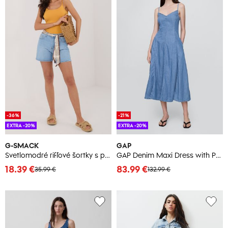
-36%
-21%
EXTRA -20%
EXTRA -20%
G-SMACK
GAP
Svetlomodré rifľové šortky s páskou
GAP Denim Maxi Dress with Pockets - Ladies
18.39 €
83.99 €
35.99 €
132.99 €