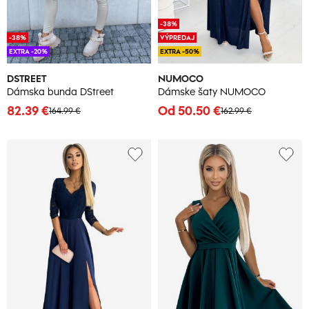
-38%
-38%
VÝPREDAJ
EXTRA -20%
EXTRA -50%
DSTREET
NUMOCO
Dámska bunda DStreet
Dámske šaty NUMOCO
82.39 €
Od 50.50 €
164.99 €
162.99 €