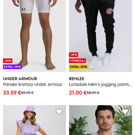
-29%
-30%
VÝPREDAJ
EXTRA -20%
EXTRA -50%
UNDER ARMOUR
BENLEE
Pánske kraťasy Under Armour
Lonsdale Men's jogging pants slim fit
33.59 €
21.00 €
59.99 €
58.99 €