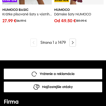
EXTRA -20%
EXTRA -50%
NUMOCO BASIC
NUMOCO
Krátke plisované šaty s výstrihom a volánikmi Numoco
Dámske šaty NUMOCO
27.99 €
Od 49.50 €
56.99 €
159.99 €
Strana
1
z
1479
Vrátenie a reklamácia
Najčastejšie otázky
Firma