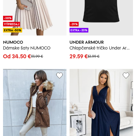
-38%
VÝPREDAJ
-29%
EXTRA -50%
EXTRA -20%
NUMOCO
UNDER ARMOUR
Dámske šaty NUMOCO
Chlapčenské tričko Under Armour
Od 34.50 €
29.59 €
111.99 €
51.99 €