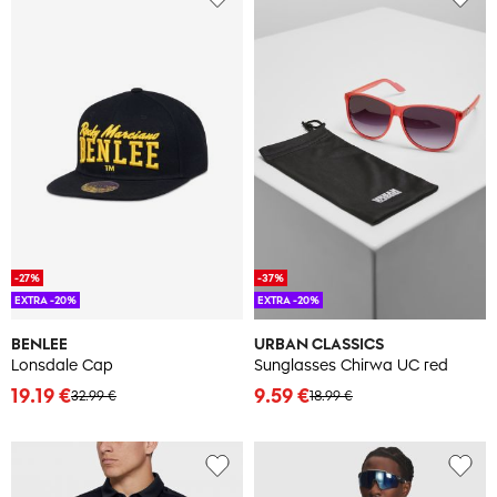
-27%
-37%
EXTRA -20%
EXTRA -20%
BENLEE
URBAN CLASSICS
Lonsdale Cap
Sunglasses Chirwa UC red
19.19 €
9.59 €
32.99 €
18.99 €