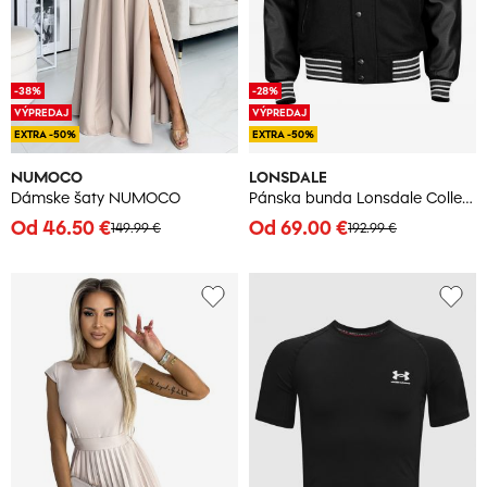
-38%
-28%
VÝPREDAJ
VÝPREDAJ
EXTRA -50%
EXTRA -50%
NUMOCO
LONSDALE
Dámske šaty NUMOCO
Pánska bunda Lonsdale College
Od 46.50 €
Od 69.00 €
149.99 €
192.99 €