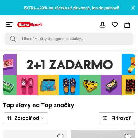
EXTRA –20% na všetko už zľavnené, len do polnoci!
Top zľavy na Top značky
Zoradiť od
Filtrovať