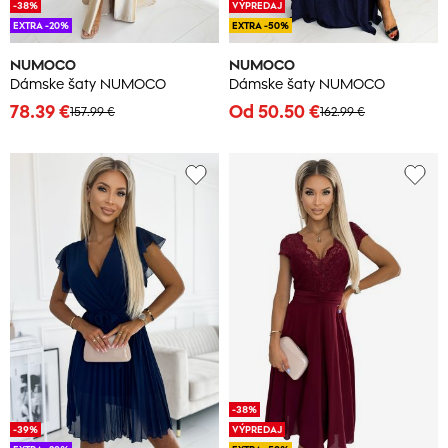
-38%
VÝPREDAJ
EXTRA -20%
EXTRA -50%
NUMOCO
NUMOCO
Dámske šaty NUMOCO
Dámske šaty NUMOCO
78.39 €
Od 50.50 €
157.99 €
162.99 €
-38%
-39%
VÝPREDAJ