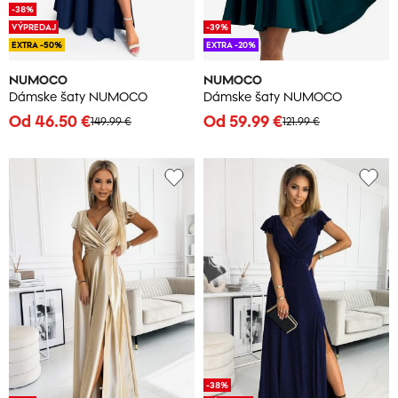
-38%
VÝPREDAJ
-39%
EXTRA -50%
EXTRA -20%
NUMOCO
NUMOCO
Dámske šaty NUMOCO
Dámske šaty NUMOCO
Od 46.50 €
Od 59.99 €
149.99 €
121.99 €
-38%