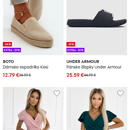
-36%
-29%
EXTRA -20%
EXTRA -20%
BOTO
UNDER ARMOUR
Dámske espadrilky Kesi
Pánske šľapky Under Armour
12.79 €
25.59 €
24.99 €
44.99 €