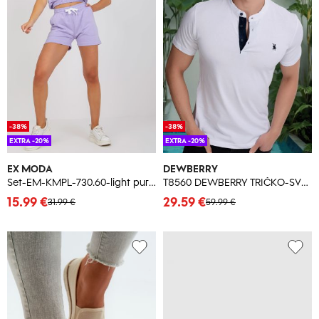
-38%
-38%
EXTRA -20%
EXTRA -20%
EX MODA
DEWBERRY
Set-EM-KMPL-730.60-light purple
T8560 DEWBERRY TRIČKO-SVETLO BIELA
15.99 €
29.59 €
31.99 €
59.99 €