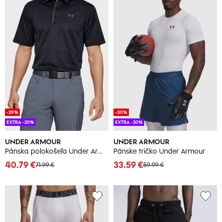
-29%
-30%
EXTRA -20%
EXTRA -20%
UNDER ARMOUR
UNDER ARMOUR
Pánska polokošeľa Under Armour
Pánske tričko Under Armour
40.79 €
33.59 €
71.99 €
59.99 €