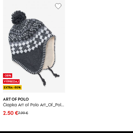
-38%
VÝPREDAJ
EXTRA -50%
ART OF POLO
Čiapka Art of Polo Art_Of_Polo_Hat_cz1544_Grey
2.50 €
7.99 €