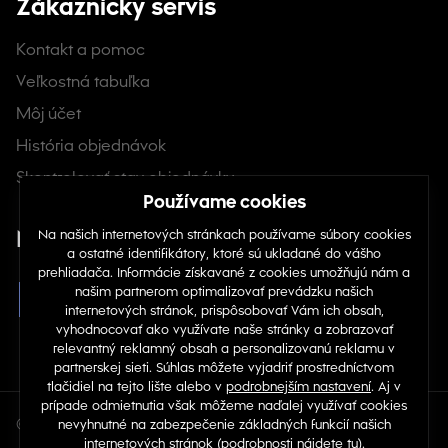
Zákaznícky servis
Kontakt a pomoc
Veľkostná tabuľka
Môj účet
História objednávok
Skontrolovať stav objednávky
Nájdete nás na sociálnych sieťach
© Copyright 2026 TOP 1 IT Solutions, s.r.o.