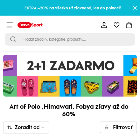
EXTRA –20% na všetko už zľavnené, len do polnoci!
Art of Polo ,Himawari, Fobya zľavy až do
60%
Zoradiť od
Filtrovať