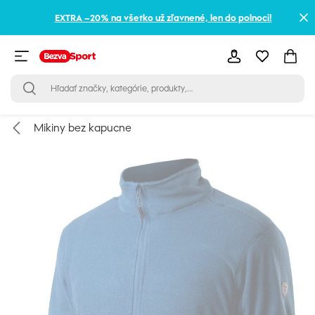
EXTRA –20% na všetko už zľavnené, len do polnoci!
Mikiny bez kapucne