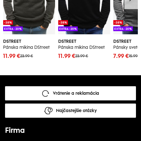
-38%
-38%
-38%
EXTRA -20%
EXTRA -20%
EXTRA -20%
DSTREET
DSTREET
DSTREET
Pánska mikina DStreet
Pánska mikina DStreet
11.99 €
11.99 €
7.99 €
23.99 €
23.99 €
15.99 
Vrátenie a reklamácia
Najčastejšie otázky
Firma