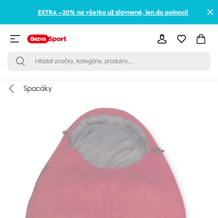
EXTRA –20% na všetko už zľavnené, len do polnoci!
Spacáky