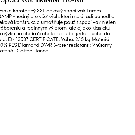
ysoko komfortný XXL dekový spací vak Trimm
RAMP vhodný pre všetkých, ktorí majú radi pohodlie.
eková konštrukcia umožňuje použiť spací vak nielen
 táboreniu a rodinným výletom, ale aj ako klasickú
rikrývku na chatu či chalupu alebo jednoducho do
uta. EN 13537 CERTIFICATE. Váha: 2.15 kg Materiál:
00% PES Diamond DWR (water resistant); Vnútorný
ateriál: Cotton Flannel