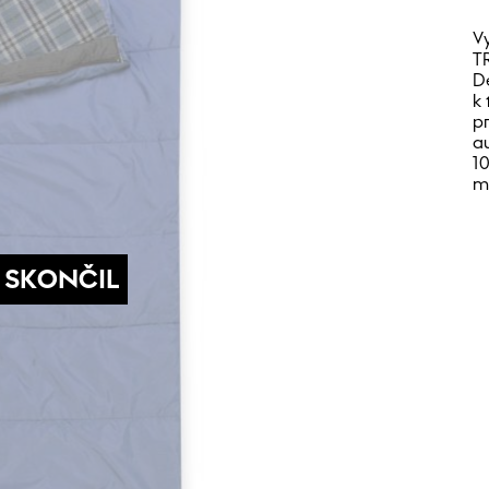
V
T
D
k
p
a
1
m
 SKONČIL