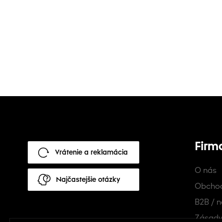
Firm
Vrátenie a reklamácia
O nás
Najčastejšie otázky
Obcho
B2B / n
Zásady