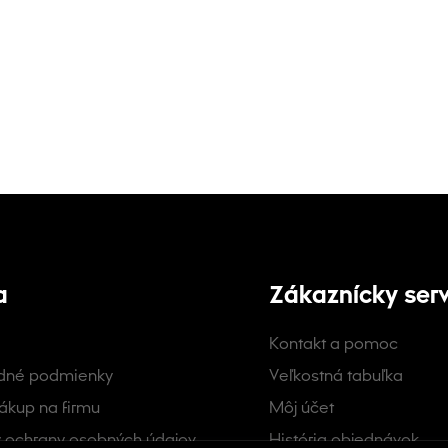
a
Zákaznícky serv
Kontakt a pomoc
dné podmienky
Veľkostná tabuľka
ákup na firmu
Môj účet
 ochrany osobných údajov
História objednávok