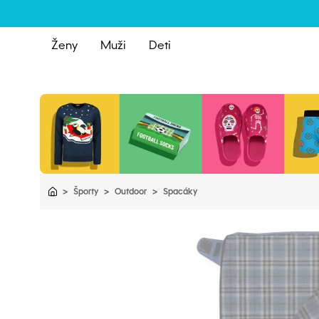
Ženy
Muži
Deti
>
Športy
>
Outdoor
>
Spacáky