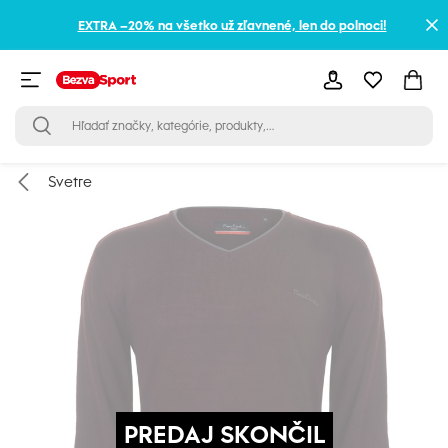
EXTRA –20% na všetko už zľavnené, len do polnoci!
Svetre
PREDAJ SKONČIL