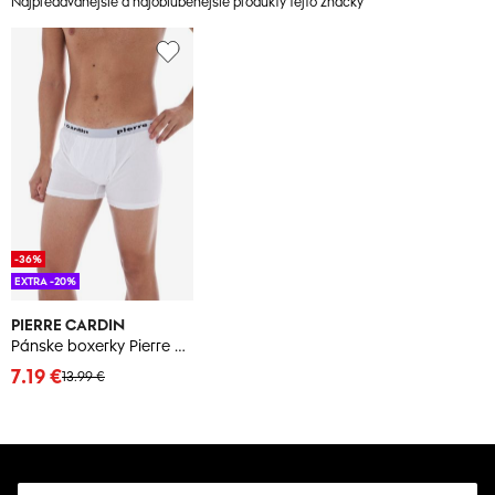
Najpredávanejšie a najobľúbenejšie produkty tejto značky
-36%
EXTRA -20%
PIERRE CARDIN
Pánske boxerky Pierre Cardin biele
7.19 €
13.99 €