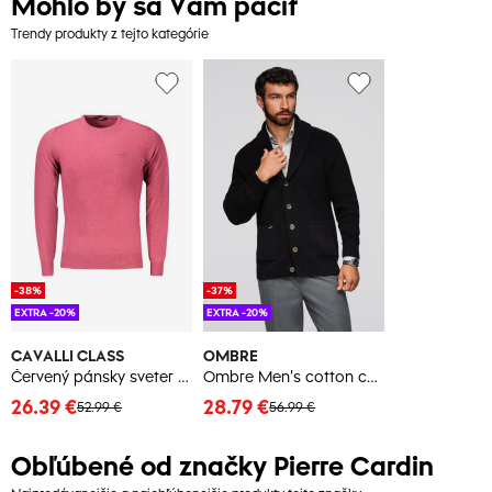
Mohlo by sa Vám páčiť
Trendy produkty z tejto kategórie
-38%
-37%
EXTRA -20%
EXTRA -20%
CAVALLI CLASS
OMBRE
Červený pánsky sveter Cavalli Class
Ombre Men's cotton cardigan sweater with shawl collar - black
26.39 €
28.79 €
52.99 €
56.99 €
Obľúbené od značky Pierre Cardin