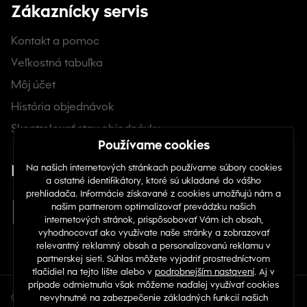
Zákaznícky servis
Kontakt a pomoc
Veľkostná tabuľka
Môj účet
História objednávok
Skontrolovať stav objednávky
Nájdete nás na sociálnych sieťach
© Copyright 2026 TOP 1 IT Solutions, s.r.o.