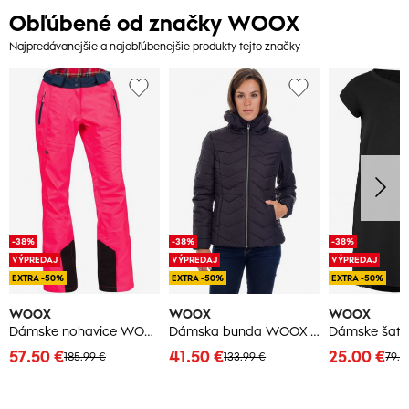
Obľúbené od značky WOOX
Najpredávanejšie a najobľúbenejšie produkty tejto značky
-38%
-38%
-38%
VÝPREDAJ
VÝPREDAJ
VÝPREDAJ
EXTRA -50%
EXTRA -50%
EXTRA -50%
WOOX
WOOX
WOOX
Dámske nohavice WOOX Braccis Lanula
Dámska bunda WOOX Pinna
57.50 €
41.50 €
25.00 €
185.99 €
133.99 €
79.9