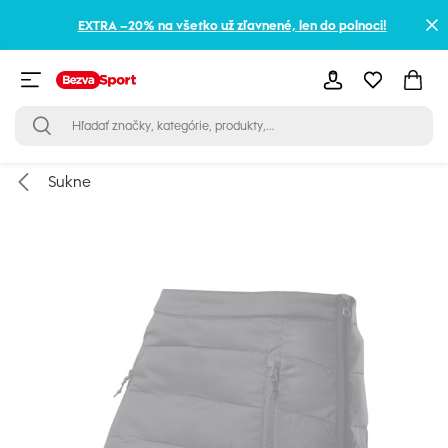
EXTRA –20% na všetko už zľavnené, len do polnoci!
Sukne