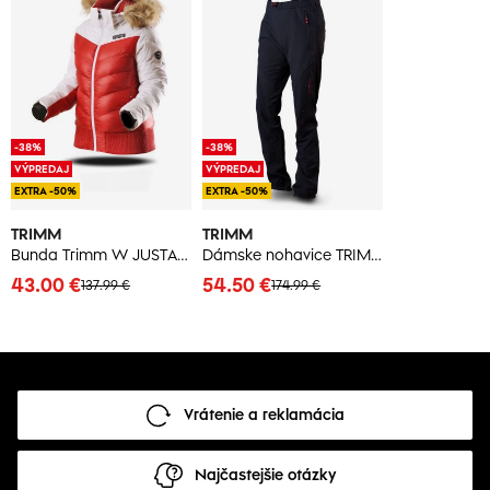
-38%
-38%
VÝPREDAJ
VÝPREDAJ
EXTRA -50%
EXTRA -50%
TRIMM
TRIMM
Bunda Trimm W JUSTA bielo/červená
Dámske nohavice TRIMM MAROLA
43.00 €
54.50 €
137.99 €
174.99 €
Vrátenie a reklamácia
Najčastejšie otázky