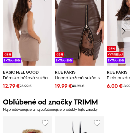
-37%
-38%
-39%
VÝPREDAJ
EXTRA -20%
EXTRA -20%
EXTRA -20%
BASIC FEEL GOOD
RUE PARIS
RUE PARIS
Dámska béžová sukňa s vreckami
Hnedá kožená sukňa s čipkou
Biela puzdro
12.79 €
19.99 €
6.00 €
25.99 €
40.99 €
18.99 
Obľúbené od značky TRIMM
Najpredávanejšie a najobľúbenejšie produkty tejto značky