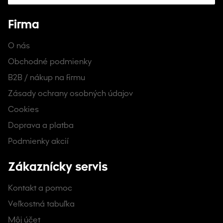
Firma
O nás
Obchodné podmienky
B2B / nákup na firmu
Zásady ochrany osobných údajov
Cookies
Doprava a platba
Podmienky akcií
Zákaznícky servis
Kontakt a pomoc
Veľkostná tabuľka
Môj účet