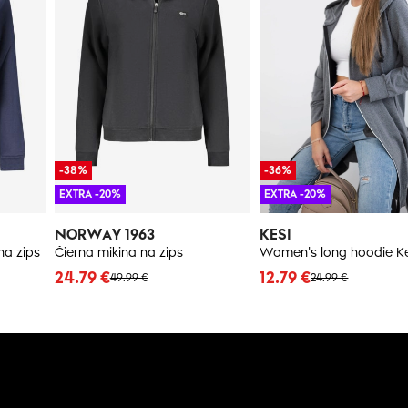
-38%
-36%
EXTRA -20%
EXTRA -20%
NORWAY 1963
KESI
na zips
Čierna mikina na zips
24.79 €
12.79 €
49.99 €
24.99 €