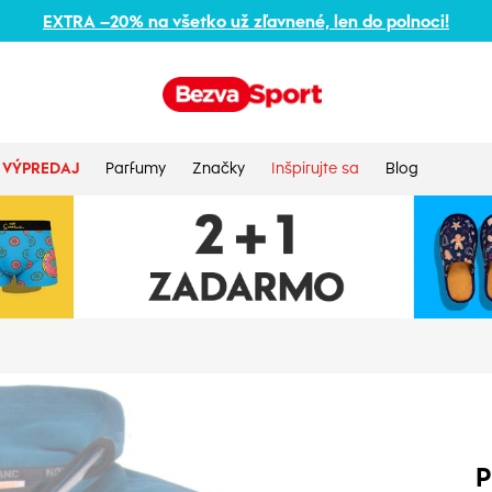
EXTRA –20% na všetko už zľavnené, len do polnoci!
VÝPREDAJ
Parfumy
Značky
Inšpirujte sa
Blog
P