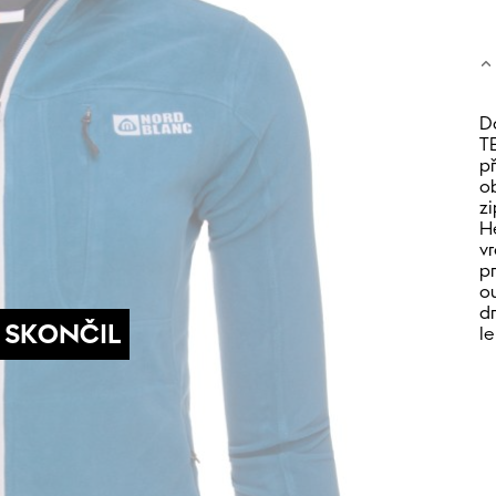
D
T
p
o
z
H
v
p
o
d
 SKONČIL
l