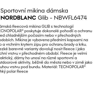
Sportovní mikina dámska
NORDBLANC
Glib - NBWFL6474
ámská fleecová mikina GLIB s technologií
ECNOPOLAR® poskytuje dokonalé pohodlí a ochranu
řed chladnějším počasím nebo v přechodných
bdobích. Mikina je vybavena předními kapsami na
ip a vrchním krytem zipu pro ochranu brady a krku.
ezké barevné varianty dovolují nosit fleece i jako
rchní vrstvu v přechodném období. Fleece je velmi
raktický, dámy ho unosí na různé sportovní a
utdoorové aktivity, běžně do města nebo v zimě jako
ruhou vrstvu pod bundu. Materiál: TECNOPOLAR®
ehký polar fleece