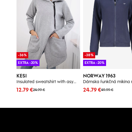
-36%
-38%
EXTRA -20%
EXTRA -20%
KESI
NORWAY 1963
Insulated sweatshirt with asymmetrical zipper in gray color
Dámska funkčná mikina 
12.79 €
24.79 €
24.99 €
49.99 €