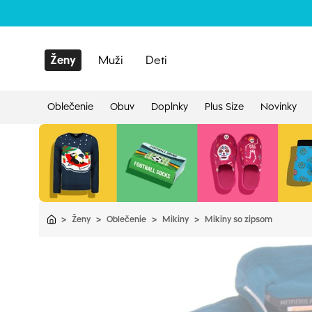
Ženy
Muži
Deti
Oblečenie
Obuv
Doplnky
Plus Size
Novinky
>
Ženy
>
Oblečenie
>
Mikiny
>
Mikiny so zipsom