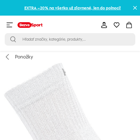
EXTRA –20% na všetko už zľavnené, len do polnoci!
Ponožky