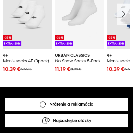
-35%
-36%
-35%
EXTRA -20%
EXTRA -20%
EXTRA -20%
4F
URBAN CLASSICS
4F
Men's socks 4F (3pack)
No Show Socks 5-Pack white
Men's socks 
10.39 €
11.19 €
10.39 €
19.99 €
21.99 €
19.99
Vrátenie a reklamácia
Najčastejšie otázky