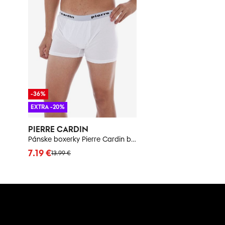
-36%
EXTRA -20%
PIERRE CARDIN
Pánske boxerky Pierre Cardin biele
7.19 €
13.99 €