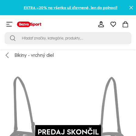
EXTRA –20% na všetko už zľavnené, len do polnoci!
Bikiny - vrchný diel
PREDAJ SKONČIL