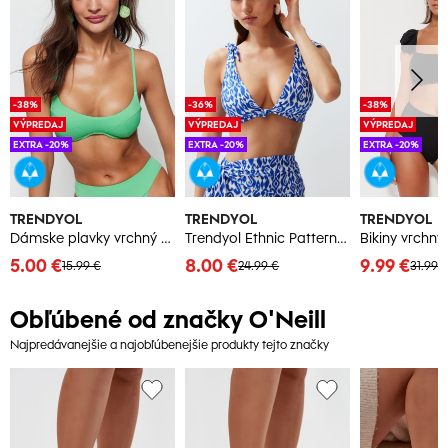
-38%
-36%
-38%
VÝPREDAJ
VÝPREDAJ
VÝPREDAJ
EXTRA -20%
EXTRA -20%
EXTRA -20%
TRENDYOL
TRENDYOL
TRENDYOL
Dámske plavky vrchný diel Trendyol
Trendyol Ethnic Patterned Bralette Knotted Bikini Top
5.00 €
8.00 €
9.99 €
15.99 €
24.99 €
31.99 
Obľúbené od značky O'Neill
Najpredávanejšie a najobľúbenejšie produkty tejto značky