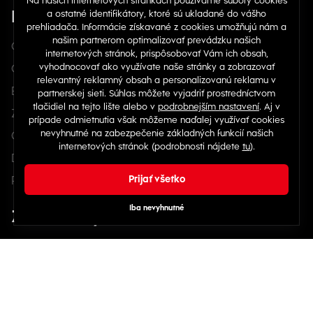
Firma
O nás
Obchodné podmienky
B2B / nákup na firmu
Zásady ochrany osobných údajov
Cookies
Doprava a platba
Podmienky akcií
Zákaznícky servis
Kontakt a pomoc
Veľkostná tabuľka
Môj účet