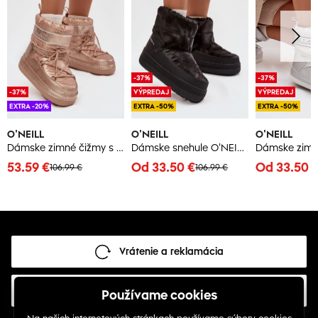
-37%
-37%
-37%
VÝPREDAJ
VÝPREDAJ
EXTRA -20%
EXTRA -50%
EXTRA -50%
O'NEILL
O'NEILL
O'NEILL
Dámske zimné čižmy s viazaním O'NEILL LISA WOMEN HIGH
Dámske snehule O'NEILL LISA CHELSEA WOMEN MID
53.59 €
Od 33.50 €
Od 33.50 
106.99 €
106.99 €
Vrátenie a reklamácia
Najčastejšie otázky