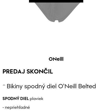
ONeill
PREDAJ SKONČIL
Bikiny spodný diel O'Neill Belted
SPODNÝ DIEL
plaviek
- nepriehľadné