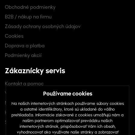
Obchodné podmienky
B2B / nákup na firmu
Zásady ochrany osobných údajov
Cookies
Doprava a platba
Podmienky akcií
Zákaznícky servis
Kontakt a pomoc
Veľkostná tabuľka
Môj účet
História objednávok
Skontrolovať stav objednávky