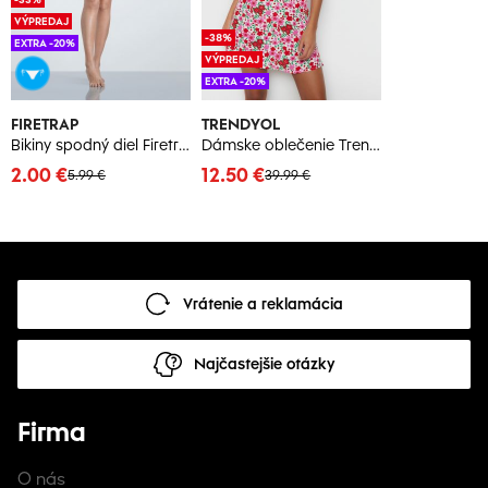
VÝPREDAJ
-38%
EXTRA -20%
VÝPREDAJ
EXTRA -20%
FIRETRAP
TRENDYOL
Bikiny spodný diel Firetrap Blackseal Bandage
Dámske oblečenie Trendyol Basic
2.00 €
12.50 €
5.99 €
39.99 €
Vrátenie a reklamácia
Najčastejšie otázky
Firma
O nás