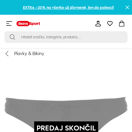
EXTRA –20% na všetko už zľavnené, len do polnoci!
Plavky & Bikiny
PREDAJ SKONČIL