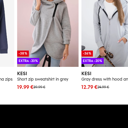
-38%
-36%
EXTRA -20%
EXTRA -20%
KESI
KESI
na zips
Short zip sweatshirt in grey
Gray dress with hood a
19.99 €
12.79 €
39.99 €
24.99 €