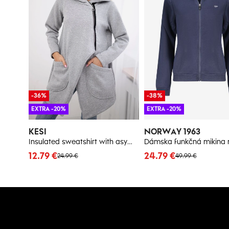
-36%
-38%
EXTRA -20%
EXTRA -20%
KESI
NORWAY 1963
Insulated sweatshirt with asymmetrical zipper in gray color
Dámska funkčná mikina 
12.79 €
24.79 €
24.99 €
49.99 €