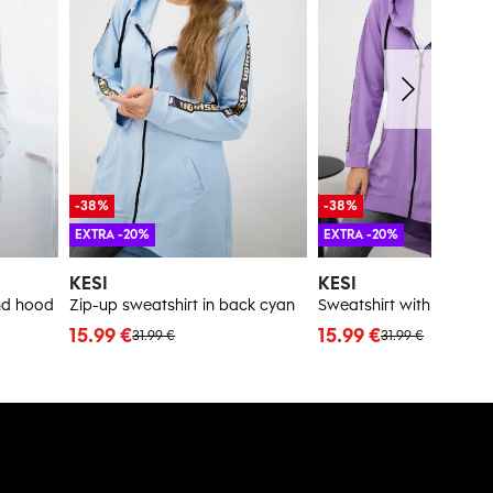
-38%
-38%
EXTRA -20%
EXTRA -20%
KESI
KESI
nd hood
Zip-up sweatshirt in back cyan
15.99 €
15.99 €
31.99 €
31.99 €