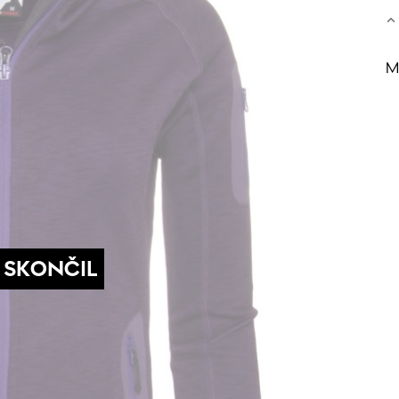
M
 SKONČIL