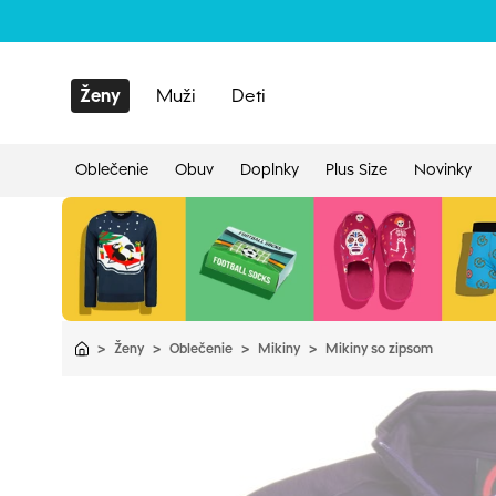
Ženy
Muži
Deti
Oblečenie
Obuv
Doplnky
Plus Size
Novinky
>
Ženy
>
Oblečenie
>
Mikiny
>
Mikiny so zipsom