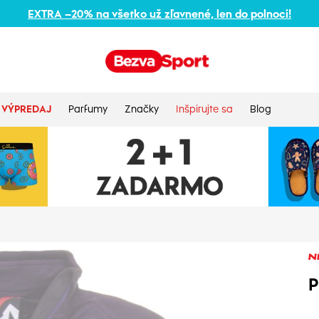
EXTRA –20% na všetko už zľavnené, len do polnoci!
VÝPREDAJ
Parfumy
Značky
Inšpirujte sa
Blog
P