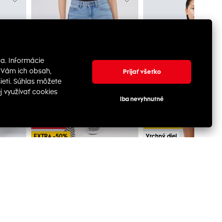
-33%
-34%
VÝPREDAJ
VÝPREDAJ
EXTRA -50%
EXTRA -50%
Vrchný diel
NOISY MAY
NOISY MAY
Svetlomodrý dámsky ľahký rifľový kabát Noisy May Lili
Modré dámske džínsové kraťasy Noisy May Smiley
12.50 €
11.00 €
37.99 €
32.99 €