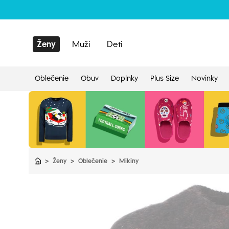
Ženy
Muži
Deti
Oblečenie
Obuv
Doplnky
Plus Size
Novinky
>
Ženy
>
Oblečenie
>
Mikiny