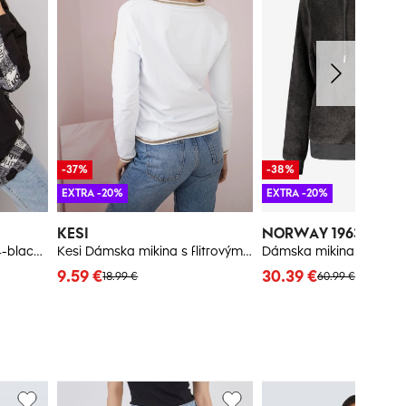
-37%
-38%
EXTRA -20%
EXTRA -20%
KESI
NORWAY 1963
Sweatshirt-RV-BL-7312.14-black-white
Kesi Dámska mikina s flitrovým nápisom biely
Dámska mikina s kapu
9.59 €
30.39 €
18.99 €
60.99 €