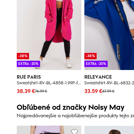
-38%
-38%
EXTRA -20%
EXTRA -20%
RUE PARIS
RELEVANCE
Sweatshirt-RV-BL-4858-1.99P-fuchsia
38.39 €
33.59 €
76.99 €
67.99 €
Obľúbené od značky Noisy May
Najpredávanejšie a najobľúbenejšie produkty tejto 