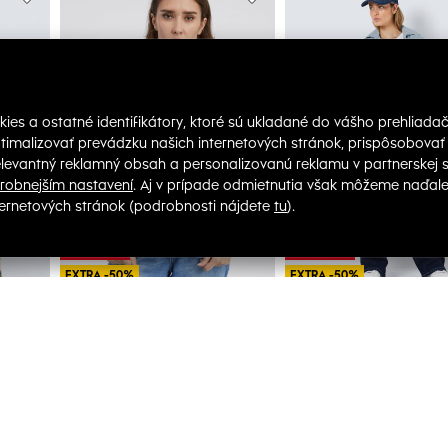
-35%
-35%
VÝPREDAJ
VÝPREDAJ
EXTRA -50%
EXTRA -50%
NOISY MAY
NOISY MAY
Béžové dámske oversize kárované sako Noisy May Laura
Dámske tričko Noisy May
16.00 €
39.50 €
48.99 €
121.99 €