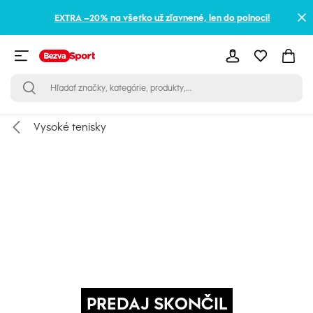
EXTRA –20% na všetko už zľavnené, len do polnoci!
Vysoké tenisky
PREDAJ SKONČIL