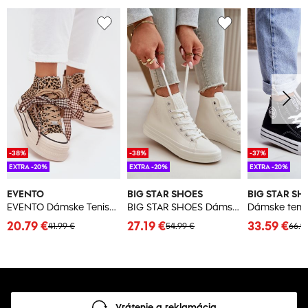
-38%
-38%
-37%
EXTRA -20%
EXTRA -20%
EXTRA -20%
EVENTO
BIG STAR SHOES
BIG STAR SH
EVENTO Dámske Tenisky S Mašľou A Zipsom Na Platforme Panther Mavara
BIG STAR SHOES Dámske Zateplené Tenisky Z Eko Kože Biele Big Star
20.79 €
27.19 €
33.59 €
41.99 €
54.99 €
66.9
Vrátenie a reklamácia