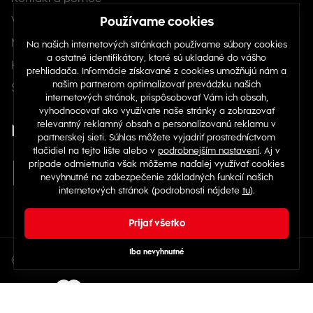
Veľkostná tabuľka
Môj účet
História objednávok
Skontrolovať stav objednávky
Nájdete nás na sociálnych sieťach
© Copyright 2026 TOP 1 IT Solutions, s.r.o.