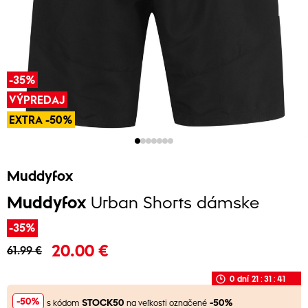
-35%
VÝPREDAJ
EXTRA -50%
Muddyfox
Muddyfox
Urban Shorts dámske
-35%
20.00 €
61.99 €
0
dní
21
:
31
:
41
-50%
STOCK50
-50%
s kódom
na veľkosti označené