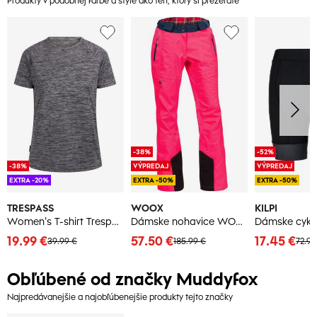
Produkty v podobnej farbe a štýle ako ten, ktorý si prezeráte
-38%
-52%
-38%
VÝPREDAJ
VÝPREDAJ
EXTRA -20%
EXTRA -50%
EXTRA -50%
TRESPASS
WOOX
KILPI
Women's T-shirt Trespass Selinne
Dámske nohavice WOOX Braccis Lanula
19.99 €
57.50 €
17.45 €
39.99 €
185.99 €
72.90
Obľúbené od značky Muddyfox
Najpredávanejšie a najobľúbenejšie produkty tejto značky