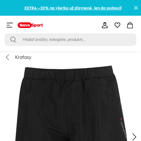
EXTRA –20% na všetko už zľavnené, len do polnoci!
Kraťasy