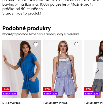
bavlna > Iná tkanina: 100% polyester > Možné prať v
práčke pri 40 stupňoch
Starostlivosť o produkt
Podobné produkty
Produkty v podobnej farbe a štýle ako ten, ktorý si prezeráte
-36%
-39%
-39%
EXTRA -20%
EXTRA -20%
EXTRA -20%
RELEVANCE
FACTORY PRICE
FACTORY PR