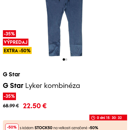
-35%
VÝPREDAJ
EXTRA -50%
G Star
G Star
Lyker kombinéza
-35%
22.50 €
68.99 €
0
dní
15
:
30
:
32
-50%
STOCK50
-50%
s kódom
na veľkosti označené