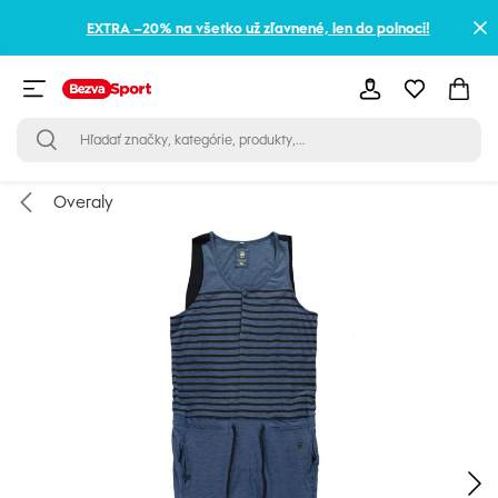
EXTRA –20% na všetko už zľavnené, len do polnoci!
Overaly