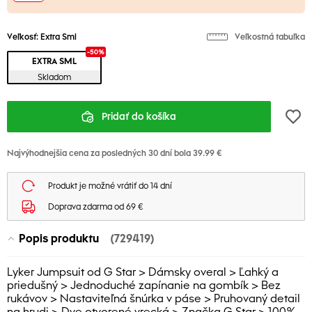
Veľkosť:
Extra Sml
Veľkostná tabuľka
-50%
EXTRA SML
Skladom
Pridať do košíka
Najvýhodnejšia cena za posledných 30 dní bola 39.99 €
Produkt je možné vrátiť do 14 dní
Doprava zdarma od 69 €
Popis produktu
(729419)
Lyker Jumpsuit od G Star > Dámsky overal > Ľahký a
priedušný > Jednoduché zapínanie na gombík > Bez
rukávov > Nastaviteľná šnúrka v páse > Pruhovaný detail
na hrudi > Dve otvorené vrecká > Značka G Star > 100%