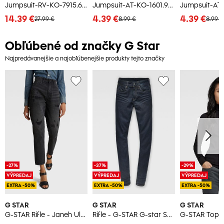
Jumpsuit-RV-KO-7915.66-dark blue
Jumpsuit-AT-KO-1601.90-blue
14.39 €
4.39 €
4.39 €
27.99 €
8.99 €
8.99 €
Obľúbené od značky G Star
Najpredávanejšie a najobľúbenejšie produkty tejto značky
-27%
-37%
-29%
VÝPREDAJ
VÝPREDAJ
VÝPREDAJ
EXTRA -50%
EXTRA -50%
EXTRA -50%
G STAR
G STAR
G STAR
G-STAR Rifle - Janeh Ultra High Mom Ankle čierne
Rifle - G-STAR G-star Shape High Super Skinny Wmn