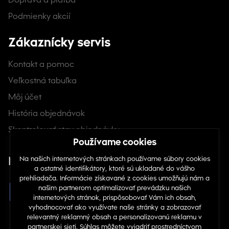
Podmienky akcií
Zákaznícky servis
Kontakt a pomoc
Veľkostná tabuľka
Môj účet
História objednávok
Skontrolovať stav objednávky
Nájdete nás na sociálnych sieťach