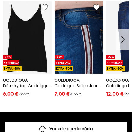
-37%
-33%
-33%
VÝPREDAJ
VÝPREDAJ
VÝPREDAJ
EXTRA -50%
EXTRA -50%
EXTRA -50%
GOLDDIGGA
GOLDDIGGA
GOLDDIGGA
Dámsky top Golddigga Cami
Golddigga Stripe Jeans Ženy
6.00 €
7.00 €
12.00 €
18.99 €
20.99 €
35.9
Vrátenie a reklamácia