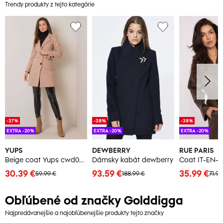
Trendy produkty z tejto kategórie
-37%
-38%
-38%
EXTRA -20%
EXTRA -20%
EXTRA -20%
YUPS
DEWBERRY
RUE PARIS
Beige coat Yups cwd0449. R40
Dámsky kabát dewberry
30.39 €
93.59 €
35.99 €
59.99 €
188.99 €
71.99
Obľúbené od značky Golddigga
Najpredávanejšie a najobľúbenejšie produkty tejto značky