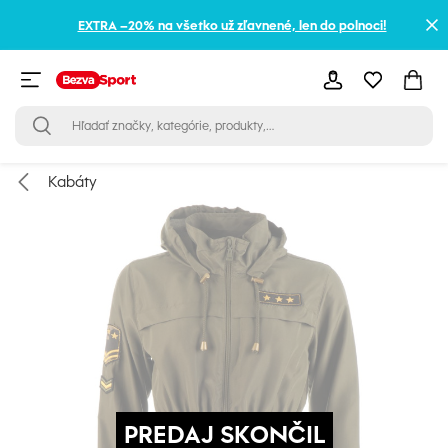
EXTRA –20% na všetko už zľavnené, len do polnoci!
Kabáty
PREDAJ SKONČIL