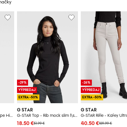
značky
-29%
-26%
VÝPREDAJ
VÝPREDAJ
EXTRA -50%
EXTRA -50%
G STAR
G STAR
Rifle - G-STAR G-star Shape High Super Skinny Wmn
G-STAR Top - Rib mock slim l\s wmn čierny
18.50 €
40.50 €
51.99 €
109.99 €