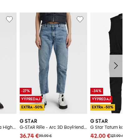
-27%
-34%
VÝPREDAJ
VÝPREDAJ
EXTRA -50%
EXTRA -50%
G STAR
G STAR
G-STAR Rifle - Kafey Ultra High Skinny biele
G-STAR Rifle - Arc 3D Boyfriend modré
G Star Tatum kombinéz
36.74 €
42.00 €
99.99 €
127.99 €