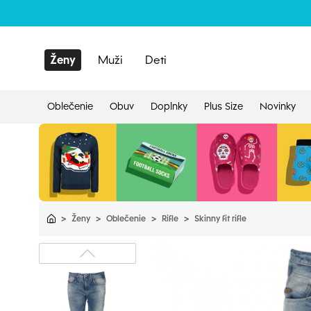
Ženy
Muži
Deti
Oblečenie
Obuv
Doplnky
Plus Size
Novinky
>
Ženy
>
Oblečenie
>
Rifle
>
Skinny fit rifle