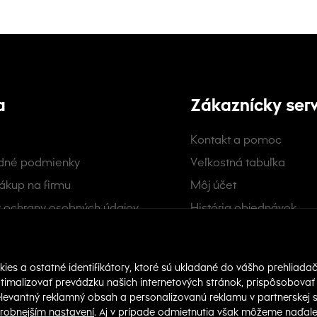
a
Zákaznícky serv
Kontakt a pomoc
dné podmienky
Veľkostná tabuľka
ákup na firmu
Môj účet
 ochrany osobných údajov
História objednávok
s
Skontrolovať stav obje
a a platba
nky akcií