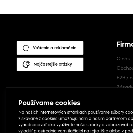
Firm
Vrátenie a reklamácia
O nás
Najčastejšie otázky
Obcho
B2B / n
Zásady
Cookie
Doprav
Podmie