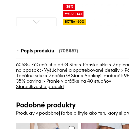
-35%
VÝPREDAJ
EXTRA -50%
Popis produktu
(708457)
60584 Zúžené rifle od G Star > Pánske rifle > Zapín
na opasok > Vyšúchané a opotrebované detaily > Päť
Tonálne šitie > Značka G Star > Vonkajší materiál: 
35% bavlna > Pranie v práčke na 40 stupňov
Starostlivosť o produkt
Podobné produkty
Produkty v podobnej farbe a štýle ako ten, ktorý si p