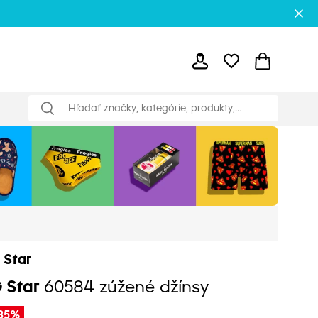
 Star
 Star
60584 zúžené džínsy
-35%