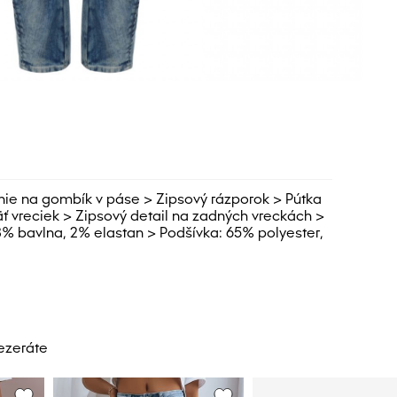
anie na gombík v páse > Zipsový rázporok > Pútka
 vreciek > Zipsový detail na zadných vreckách >
98% bavlna, 2% elastan > Podšívka: 65% polyester,
rezeráte