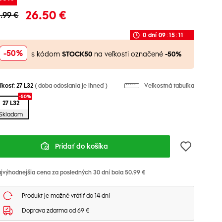
26.50 €
1.99 €
0
dní
09
:
15
:
11
-50%
s kódom
STOCK50
na veľkosti označené
-50%
ľkosť:
27 L32
( doba odoslania je ihneď )
Veľkostná tabuľka
-50%
27 L32
Skladom
Pridať do košíka
jvýhodnejšia cena za posledných 30 dní bola 50.99 €
Produkt je možné vrátiť do 14 dní
Doprava zdarma od 69 €