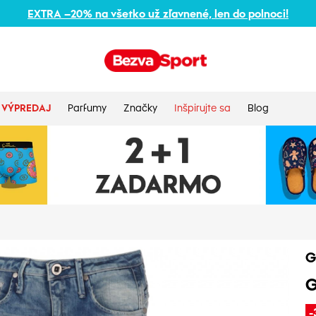
EXTRA –20% na všetko už zľavnené, len do polnoci!
VÝPREDAJ
Parfumy
Značky
Inšpirujte sa
Blog
G
G