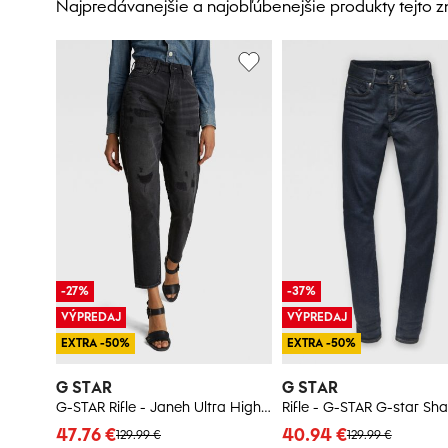
Najpredávanejšie a najobľúbenejšie produkty tejto 
-27%
-37%
VÝPREDAJ
VÝPREDAJ
EXTRA -50%
EXTRA -50%
G STAR
G STAR
G-STAR Rifle - Janeh Ultra High Mom Ankle čierne
47.76 €
40.94 €
129.99 €
129.99 €