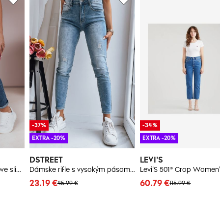
-37%
-34%
EXTRA -20%
EXTRA -20%
DSTREET
LEVI'S
Spodnie damskie jeansowe slim fit średni stan FLEXI granatowe Dstreet
Dámske rifle s vysokým pásom MOVE ON Farba modrá DSTREET
23.19 €
60.79 €
45.99 €
115.99 €