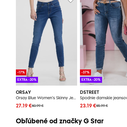
-17%
-37%
EXTRA -20%
EXTRA -20%
ORSAY
DSTREET
Orsay Blue Women's Skinny Jeans - Women's
27.19 €
23.19 €
40.99 €
45.99 €
Obľúbené od značky G Star