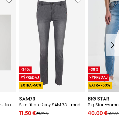
-34%
-38%
VÝPREDAJ
VÝPREDAJ
EXTRA -50%
EXTRA -50%
SAM73
BIG STAR
Levi'S 501® Crop Women's Jean Pants - Jazz Pop
Slim fit pre ženy SAM 73 - modrá
11.50 €
40.00 €
34.99 €
129.99 €