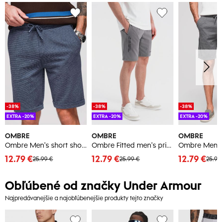
-38%
-38%
-38%
EXTRA -20%
EXTRA -20%
EXTRA -20%
OMBRE
OMBRE
OMBRE
Ombre Men's short shorts with structured knit elastic band - navy blue
Ombre Fitted men's printed short sweat shorts - grey
12.79 €
12.79 €
12.79 €
25.99 €
25.99 €
25.99
Obľúbené od značky Under Armour
Najpredávanejšie a najobľúbenejšie produkty tejto značky