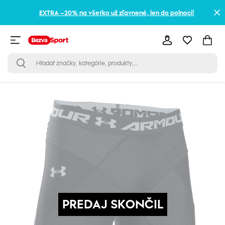
EXTRA –20% na všetko už zľavnené, len do polnoci!
PREDAJ SKONČIL