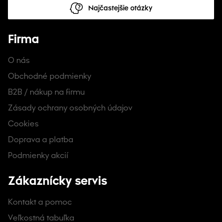
Najčastejšie otázky
Firma
O nás
Obchodné podmienky
B2B / nákup na firmu
Zásady ochrany osobných údajov
Cookies
Doprava a platba
Podmienky akcií
Zákaznícky servis
Kontakt a pomoc
Veľkostná tabuľka