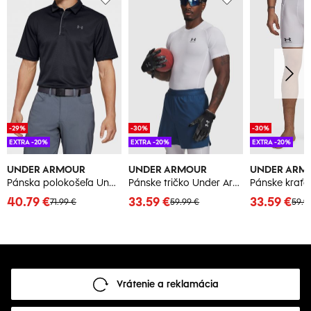
-29%
-30%
-30%
EXTRA -20%
EXTRA -20%
EXTRA -20%
UNDER ARMOUR
UNDER ARMOUR
UNDER ARM
Pánska polokošeľa Under Armour
Pánske tričko Under Armour
40.79 €
33.59 €
33.59 €
71.99 €
59.99 €
59.9
Vrátenie a reklamácia