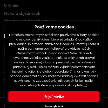
Môj účet
História objednávok
Skontrolovať stav objednávky
Nájdete nás na sociálnych sieťach
© Copyright 2026 TOP 1 IT Solutions, s.r.o.
Sme aj v ďalších krajinách